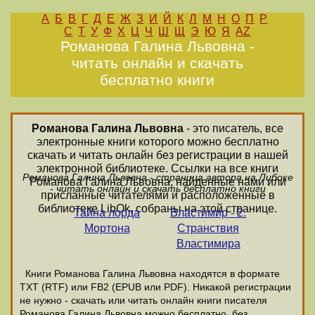
А
Б
В
Г
Д
Е
Ж
З
И
Й
К
Л
М
Н
О
П
Р
С
Т
У
Ф
Х
Ц
Ч
Ш
Щ
Э
Ю
Я
AZ
Романова Галина Львовна -
читать онлайн и скачать
бесплатно книги
Романова Галина Львовна
- это писатель, все
электронные книги которого можно бесплатно
скачать и читать онлайн без регистрации в нашей
электронной библиотеке. Ссылки на все книги
Романова Галина Львовна - страница автора на Либоке
Романова Галина Львовна, найденные нами или
- читать онлайн и скачать бесплатно книги
присланные читателями и расположенные в
библиотеке LibOk, собраны на этой странице.
Тайна лорда
Властимир - 2.
Мортона
Странствия
Властимира
Книги Романова Галина Львовна находятся в формате
ТХТ (RTF) или FB2 (EPUB или PDF). Никакой регистрации
не нужно - скачать или читать онлайн книги писателя
Романова Галина Львовна можно бесплатно, без