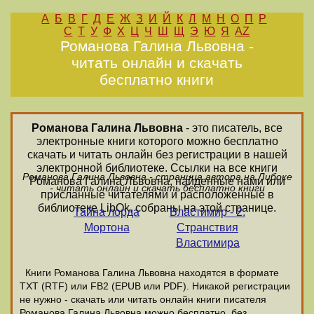
А
Б
В
Г
Д
Е
Ж
З
И
Й
К
Л
М
Н
О
П
Р
С
Т
У
Ф
Х
Ц
Ч
Ш
Щ
Э
Ю
Я
AZ
Романова Галина Львовна -
читать онлайн и скачать
бесплатно книги
Романова Галина Львовна
- это писатель, все
электронные книги которого можно бесплатно
скачать и читать онлайн без регистрации в нашей
электронной библиотеке. Ссылки на все книги
Романова Галина Львовна - страница автора на Либоке
Романова Галина Львовна, найденные нами или
- читать онлайн и скачать бесплатно книги
присланные читателями и расположенные в
библиотеке LibOk, собраны на этой странице.
Тайна лорда
Властимир - 2.
Мортона
Странствия
Властимира
Книги Романова Галина Львовна находятся в формате
ТХТ (RTF) или FB2 (EPUB или PDF). Никакой регистрации
не нужно - скачать или читать онлайн книги писателя
Романова Галина Львовна можно бесплатно, без