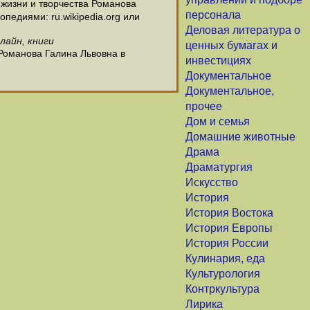
жизни и творчества Романова
персонала
педиями: ru.wikipedia.org или
Деловая литература о
лайн, книги
ценных бумагах и
 Романова Галина Львовна в
инвестициях
Документальное
Документальное,
прочее
Дом и семья
Домашние животные
Драма
Драматургия
Искусство
История
История Востока
История Европы
История России
Кулинария, еда
Культурология
Контркультура
Лирика