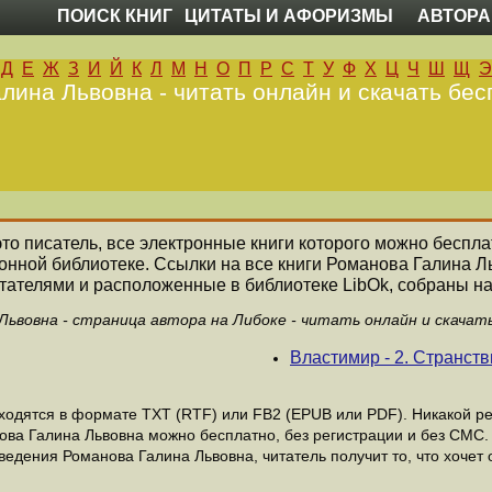
ПОИСК КНИГ
ЦИТАТЫ И АФОРИЗМЫ
АВТОРА
Д
Е
Ж
З
И
Й
К
Л
М
Н
О
П
Р
С
Т
У
Ф
Х
Ц
Ч
Ш
Щ
Э
лина Львовна - читать онлайн и скачать бес
это писатель, все электронные книги которого можно беспла
онной библиотеке. Ссылки на все книги Романова Галина 
ателями и расположенные в библиотеке LibOk, собраны на
Львовна - страница автора на Либоке - читать онлайн и скачат
Властимир - 2. Странст
одятся в формате ТХТ (RTF) или FB2 (EPUB или PDF). Никакой рег
ова Галина Львовна можно бесплатно, без регистрации и без СМС.
едения Романова Галина Львовна, читатель получит то, что хочет 