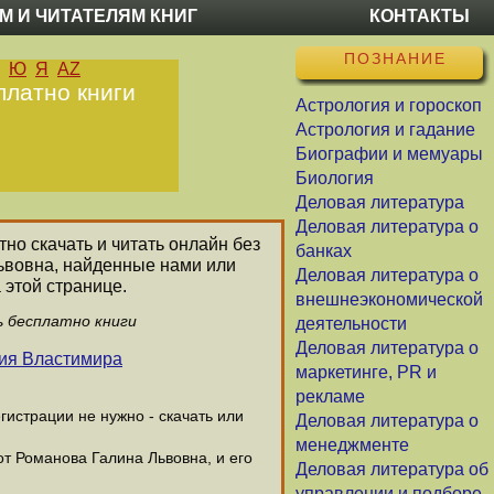
М И ЧИТАТЕЛЯМ КНИГ
КОНТАКТЫ
ПОЗНАНИЕ
Ю
Я
AZ
платно книги
Астрология и гороскоп
Астрология и гадание
Биографии и мемуары
Биология
Деловая литература
Деловая литература о
тно скачать и читать онлайн без
банках
Львовна, найденные нами или
Деловая литература о
 этой странице.
внешнеэкономической
ь бесплатно книги
деятельности
Деловая литература о
вия Властимира
маркетинге, PR и
рекламе
истрации не нужно - скачать или
Деловая литература о
менеджменте
от Романова Галина Львовна, и его
Деловая литература об
управлении и подборе