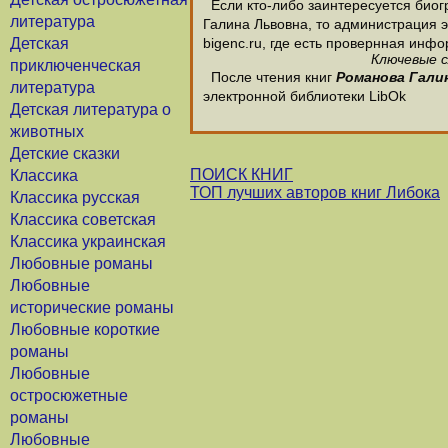
Если кто-либо заинтересуется биог
литература
Галина Львовна, то администрация э
Детская
bigenc.ru, где есть провернная инф
Ключевые с
приключенческая
После чтения книг
Романова Гали
литература
электронной библиотеки LibOk
Детская литература о
животных
Детские сказки
ПОИСК КНИГ
Классика
ТОП лучших авторов книг Либока
Классика русская
Классика советская
Классика украинская
Любовные романы
Любовные
исторические романы
Любовные короткие
романы
Любовные
остросюжетные
романы
Любовные