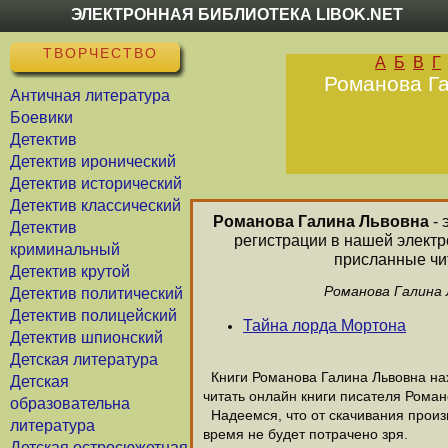
ЭЛЕКТРОННАЯ БИБЛИОТЕКА LIBOK.NET
ТВОРЧЕСТВО
А
Б
В
Г
Романова Га
Античная литература
Боевики
Детектив
Детектив иронический
Детектив исторический
Детектив классический
Романова Галина Львовна
- 
Детектив
регистрации в нашей электр
криминальный
присланные чит
Детектив крутой
Романова Галина 
Детектив политический
Детектив полицейский
Тайна лорда Мортона
Детектив шпионский
Детская литература
Книги Романова Галина Львовна нах
Детская
читать онлайн книги писателя Роман
образовательна
Надеемся, что от скачивания произв
литература
время не будет потрачено зря.
Детская остросюжетная