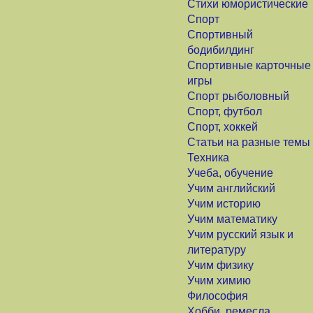
Стихи юмористические
Спорт
Спортивный
бодибилдинг
Спортивные карточные
игры
Спорт рыболовный
Спорт, футбол
Спорт, хоккей
Статьи на разные темы
Техника
Учеба, обучение
Учим английский
Учим историю
Учим математику
Учим русский язык и
литературу
Учим физику
Учим химию
Философия
Хобби, ремесла