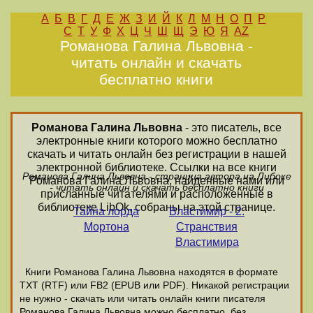
А
Б
В
Г
Д
Е
Ж
З
И
Й
К
Л
М
Н
О
П
Р
С
Т
У
Ф
Х
Ц
Ч
Ш
Щ
Э
Ю
Я
AZ
Романова Галина Львовна -
читать онлайн и скачать
бесплатно книги
Романова Галина Львовна
- это писатель, все
электронные книги которого можно бесплатно
скачать и читать онлайн без регистрации в нашей
электронной библиотеке. Ссылки на все книги
Романова Галина Львовна - страница автора на Либоке
Романова Галина Львовна, найденные нами или
- читать онлайн и скачать бесплатно книги
присланные читателями и расположенные в
библиотеке LibOk, собраны на этой странице.
Тайна лорда
Властимир - 2.
Мортона
Странствия
Властимира
Книги Романова Галина Львовна находятся в формате
ТХТ (RTF) или FB2 (EPUB или PDF). Никакой регистрации
не нужно - скачать или читать онлайн книги писателя
Романова Галина Львовна можно бесплатно, без