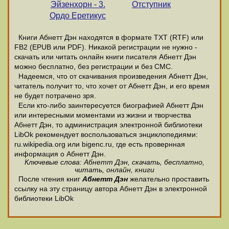
Эйзенхорн - 3.
Отступник
Ордо Еретикус
Книги Абнетт Дэн находятся в формате ТХТ (RTF) или
FB2 (EPUB или PDF). Никакой регистрации не нужно -
скачать или читать онлайн книги писателя Абнетт Дэн
можно бесплатно, без регистрации и без СМС.
Надеемся, что от скачивания произведения Абнетт Дэн,
читатель получит то, что хочет от Абнетт Дэн, и его время
не будет потрачено зря.
Если кто-либо заинтересуется биографией Абнетт Дэн
или интересными моментами из жизни и творчества
Абнетт Дэн, то администрация электронной библиотеки
LibOk рекомендует воспользоваться энциклопедиями:
ru.wikipedia.org или bigenc.ru, где есть провернная
информация о Абнетт Дэн.
Ключевые слова: Абнетт Дэн, скачать, бесплатно,
читать, онлайн, книги
После чтения книг
Абнетт Дэн
желательно проставить
ссылку на эту страницу автора Абнетт Дэн в электронной
библиотеки LibOk