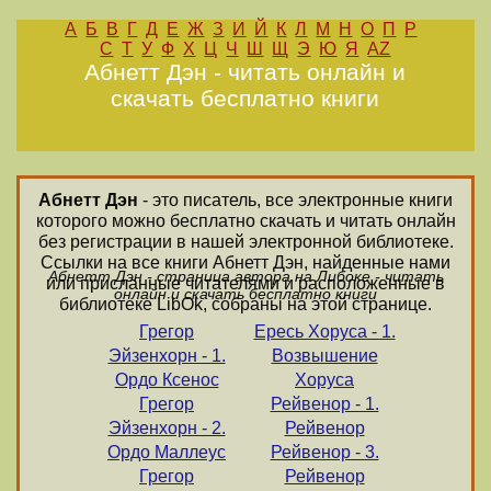
А
Б
В
Г
Д
Е
Ж
З
И
Й
К
Л
М
Н
О
П
Р
С
Т
У
Ф
Х
Ц
Ч
Ш
Щ
Э
Ю
Я
AZ
Абнетт Дэн - читать онлайн и
скачать бесплатно книги
Абнетт Дэн
- это писатель, все электронные книги
которого можно бесплатно скачать и читать онлайн
без регистрации в нашей электронной библиотеке.
Ссылки на все книги Абнетт Дэн, найденные нами
Абнетт Дэн - страница автора на Либоке - читать
или присланные читателями и расположенные в
онлайн и скачать бесплатно книги
библиотеке LibOk, собраны на этой странице.
Грегор
Ересь Хоруса - 1.
Эйзенхорн - 1.
Возвышение
Ордо Ксенос
Хоруса
Грегор
Рейвенор - 1.
Эйзенхорн - 2.
Рейвенор
Ордо Маллеус
Рейвенор - 3.
Грегор
Рейвенор