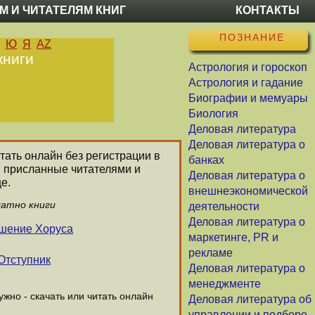
М И ЧИТАТЕЛЯМ КНИГ
КОНТАКТЫ
ПОЗНАНИЕ
Ю
Я
AZ
книги
Астрология и гороскоп
Астрология и гадание
Биографии и мемуары
Биология
Деловая литература
Деловая литература о
итать онлайн без регистрации в
банках
и присланные читателями и
Деловая литература о
е.
внешнеэкономической
латно книги
деятельности
Деловая литература о
ышение Хоруса
маркетинге, PR и
рекламе
Отступник
Деловая литература о
менеджменте
жно - скачать или читать онлайн
Деловая литература об
управлении и подборе