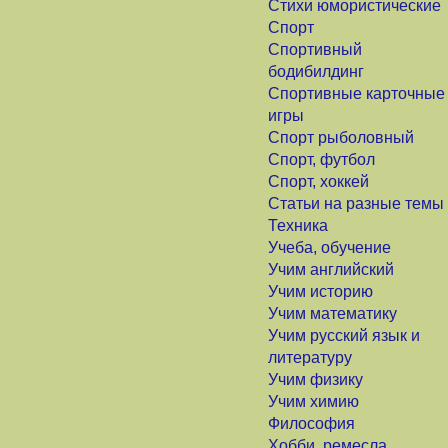
Стихи юмористические
Спорт
Спортивный
бодибилдинг
Спортивные карточные
игры
Спорт рыболовный
Спорт, футбол
Спорт, хоккей
Статьи на разные темы
Техника
Учеба, обучение
Учим английский
Учим историю
Учим математику
Учим русский язык и
литературу
Учим физику
Учим химию
Философия
Хобби, ремесла