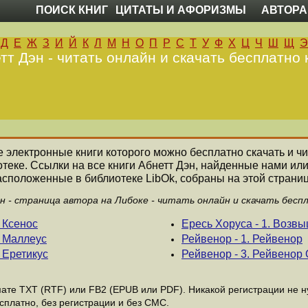
ПОИСК КНИГ
ЦИТАТЫ И АФОРИЗМЫ
АВТОРА
Д
Е
Ж
З
И
Й
К
Л
М
Н
О
П
Р
С
Т
У
Ф
Х
Ц
Ч
Ш
Щ
Э
тт Дэн - читать онлайн и скачать бесплатно 
се электронные книги которого можно бесплатно скачать и ч
теке. Ссылки на все книги Абнетт Дэн, найденные нами ил
асположенные в библиотеке LibOk, собраны на этой страниц
 - страница автора на Либоке - читать онлайн и скачать бесп
 Ксенос
Ересь Хоруса - 1. Возв
о Маллеус
Рейвенор - 1. Рейвенор
 Еретикус
Рейвенор - 3. Рейвенор 
те ТХТ (RTF) или FB2 (EPUB или PDF). Никакой регистрации не ну
сплатно, без регистрации и без СМС.