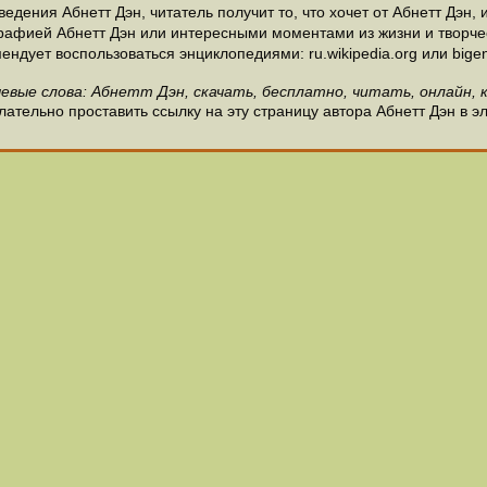
дения Абнетт Дэн, читатель получит то, что хочет от Абнетт Дэн, 
рафией Абнетт Дэн или интересными моментами из жизни и творчес
ндует воспользоваться энциклопедиями: ru.wikipedia.org или bigen
евые слова: Абнетт Дэн, скачать, бесплатно, читать, онлайн, 
ательно проставить ссылку на эту страницу автора Абнетт Дэн в э