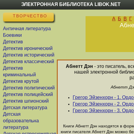
ЭЛЕКТРОННАЯ БИБЛИОТЕКА LIBOK.NET
ТВОРЧЕСТВО
А
Б
В
Г
Абне
Античная литература
Боевики
Детектив
Детектив иронический
Детектив исторический
Детектив классический
Абнетт Дэн
- это писатель, в
Детектив
нашей электронной библио
криминальный
р
Детектив крутой
Абнетт Дэн
Детектив политический
Детектив полицейский
Грегор Эйзенхорн - 1. Ордо
Детектив шпионский
Грегор Эйзенхорн - 2. Орд
Детская литература
Грегор Эйзенхорн - 3. Ордо
Детская
образовательна
Книги Абнетт Дэн находятся в форма
литература
книги писателя Абнетт Дэн можно бе
Детская остросюжетная