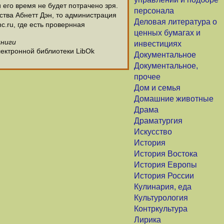
и его время не будет потрачено зря.
персонала
тва Абнетт Дэн, то администрация
Деловая литература о
c.ru, где есть провернная
ценных бумагах и
книги
инвестициях
лектронной библиотеки LibOk
Документальное
Документальное,
прочее
Дом и семья
Домашние животные
Драма
Драматургия
Искусство
История
История Востока
История Европы
История России
Кулинария, еда
Культурология
Контркультура
Лирика