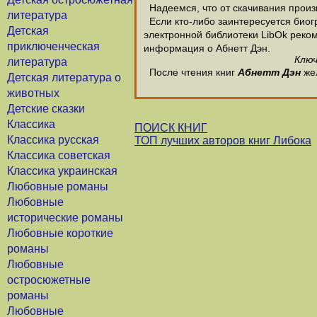
Надеемся, что от скачивания произве
литература
Если кто-либо заинтересуется биог
Детская
электронной библиотеки LibOk рекоме
приключенческая
информация о Абнетт Дэн.
Ключ
литература
После чтения книг
Абнетт Дэн
жел
Детская литература о
животных
Детские сказки
Классика
ПОИСК КНИГ
Классика русская
ТОП лучших авторов книг Либока
Классика советская
Классика украинская
Любовные романы
Любовные
исторические романы
Любовные короткие
романы
Любовные
остросюжетные
романы
Любовные