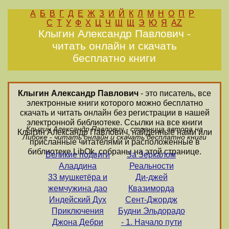
А
Б
В
Г
Д
Е
Ж
З
И
Й
К
Л
М
Н
О
П
Р
С
Т
У
Ф
Х
Ц
Ч
Ш
Щ
Э
Ю
Я
AZ
Клыгин Александр Павлович -
читать онлайн и скачать
бесплатно книги
Клыгин Александр Павлович
- это писатель, все
электронные книги которого можно бесплатно
скачать и читать онлайн без регистрации в нашей
электронной библиотеке. Ссылки на все книги
Клыгин Александр Павлович - страница автора на
Клыгин Александр Павлович, найденные нами или
Либоке - читать онлайн и скачать бесплатно книги
присланные читателями и расположенные в
библиотеке LibOk, собраны на этой странице.
Великие подвиги
За Зеркалом
Аладдина
Реальности
33 мушкетёра и
Ди-джей
жемчужина дао
Квазиморда
Индейский Дух
Сент-Джордж
Приключения
Будни Эльдорадо
Джона Дебри
- 1. Начало пути