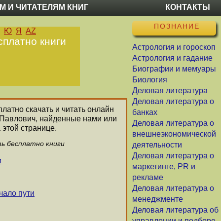
М И ЧИТАТЕЛЯМ КНИГ
КОНТАКТЫ
ПОЗНАНИЕ
Ю
Я
AZ
сплатно книги
Астрология и гороскоп
Астрология и гадание
Биографии и мемуары
Биология
Деловая литература
Деловая литература о
платно скачать и читать онлайн
банках
р Павлович, найденные нами или
Деловая литература о
 этой странице.
внешнеэкономической
ть бесплатно книги
деятельности
Деловая литература о
и
маркетинге, PR и
рекламе
Деловая литература о
чало пути
менеджменте
Деловая литература об
управлении и подборе