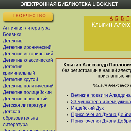
ЭЛЕКТРОННАЯ БИБЛИОТЕКА LIBOK.NET
ТВОРЧЕСТВО
А
Б
В
Г
Клыгин Алекс
Античная литература
Боевики
Детектив
Детектив иронический
Детектив исторический
Детектив классический
Клыгин Александр Павлови
Детектив
без регистрации в нашей элект
криминальный
присланные чит
Детектив крутой
Клыгин Александр 
Детектив политический
Детектив полицейский
Великие подвиги Аладдина
Детектив шпионский
33 мушкетёра и жемчужина
Детская литература
Индейский Дух
Детская
Приключения Джона Дебр
образовательна
Приключения Джона Дебри -
литература
Детская остросюжетная