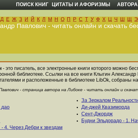
ПОИСК КНИГ
ЦИТАТЫ И АФОРИЗМЫ
АВТОРА
Д
Е
Ж
З
И
Й
К
Л
М
Н
О
П
Р
С
Т
У
Ф
Х
Ц
Ч
Ш
Щ
Э
андр Павлович - читать онлайн и скачать бе
ч
- это писатель, все электронные книги которого можно бес
ронной библиотеке. Ссылки на все книги Клыгин Александ
ателями и расположенные в библиотеке LibOk, собраны на
Павлович - страница автора на Либоке - читать онлайн и скача
За Зеркалом Реальност
 дао
Ди-джей Квазиморда
Сент-Джордж
и
Будни Эльдорадо - 1. На
 4. Через Дебри к звездам