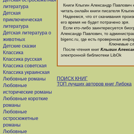
Книги Клыгин Александр Павлович н
литература
читать онлайн книги писателя Клыги
Детская
Надеемся, что от скачивания произв
приключенческая
его время не будет потрачено зря.
литература
Если кто-либо заинтересуется биог
Детская литература о
Александр Павлович, то администрац
животных
bigenc.ru, где есть провернная инф
Ключевые сл
Детские сказки
После чтения книг
Клыгин Алекса
Классика
электронной библиотеки LibOk
Классика русская
Классика советская
Классика украинская
ПОИСК КНИГ
Любовные романы
ТОП лучших авторов книг Либока
Любовные
исторические романы
Любовные короткие
романы
Любовные
остросюжетные
романы
Любовные