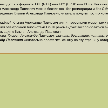
аходятся в формате ТХТ (RTF) или FB2 (EPUB или PDF). Никакой р
н Александр Павлович можно бесплатно, без регистрации и без СМ
едения Клыгин Александр Павлович, читатель получит то, что хоче
рафией Клыгин Александр Павлович или интересными моментами и
ия электронной библиотеки LibOk рекомендует воспользоваться энц
ормация о Клыгин Александр Павлович.
ова: Клыгин Александр Павлович, скачать, бесплатно, читать, о
ндр Павлович
желательно проставить ссылку на эту страницу авто