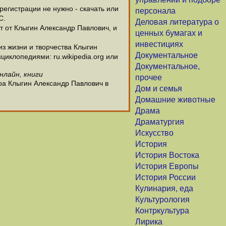
егистрации не нужно - скачать или
персонала
С.
Деловая литература о
т от Клыгин Александр Павлович, и
ценных бумагах и
инвестициях
з жизни и творчества Клыгин
Документальное
иклопедиями: ru.wikipedia.org или
Документальное,
нлайн, книги
прочее
ра Клыгин Александр Павлович в
Дом и семья
Домашние животные
Драма
Драматургия
Искусство
История
История Востока
История Европы
История России
Кулинария, еда
Культурология
Контркультура
Лирика