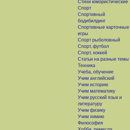
Стихи юмористические
Спорт
Спортивный
бодибилдинг
Спортивные карточные
игры
Спорт рыболовный
Спорт, футбол
Спорт, хоккей
Статьи на разные темы
Техника
Учеба, обучение
Учим английский
Учим историю
Учим математику
Учим русский язык и
литературу
Учим физику
Учим химию
Философия
Хобби, ремесла