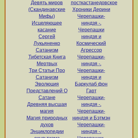
Девять миров
посткастанедовское
(Скандинавские
Хроники Дерини
Мифы)
Черепашки-
Исцеляющее
ниндзя -.
касание
Черепашки
Сергей
ниндзя и
Лукьяненко
Космический
Сатанизм
Агрессор
Тибетская Книга
Черепашки-
Мертвых
ниндзя -.
Три Статьи Про
Черепашки-
Сатанизм
ниндзя и
Эволюция
Баркулаб фон
Представлений О
Гарт
Сатане
Черепашки-
Древняя высшая
ниндзя -.
магия
Черепашки-
Магия природных
ниндзя и Бэтмэн
духов
Черепашки-
Энциклопедии
ниндзя -.