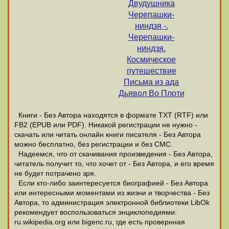
Двудушника
Черепашки-
ниндзя -.
Черепашки-
ниндзя.
Космическое
путешествие
Письма из ада
Дьявол Во Плоти
Книги - Без Автора находятся в формате ТХТ (RTF) или
FB2 (EPUB или PDF). Никакой регистрации не нужно -
скачать или читать онлайн книги писателя - Без Автора
можно бесплатно, без регистрации и без СМС.
Надеемся, что от скачивания произведения - Без Автора,
читатель получит то, что хочет от - Без Автора, и его время
не будет потрачено зря.
Если кто-либо заинтересуется биографией - Без Автора
или интересными моментами из жизни и творчества - Без
Автора, то администрация электронной библиотеки LibOk
рекомендует воспользоваться энциклопедиями:
ru.wikipedia.org или bigenc.ru, где есть провернная