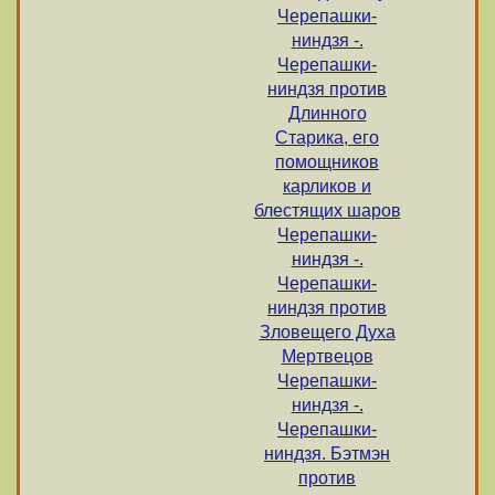
Черепашки-
ниндзя -.
Черепашки-
ниндзя против
Длинного
Старика, его
помощников
карликов и
блестящих шаров
Черепашки-
ниндзя -.
Черепашки-
ниндзя против
Зловещего Духа
Мертвецов
Черепашки-
ниндзя -.
Черепашки-
ниндзя. Бэтмэн
против