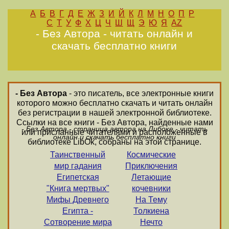
А
Б
В
Г
Д
Е
Ж
З
И
Й
К
Л
М
Н
О
П
Р
С
Т
У
Ф
Х
Ц
Ч
Ш
Щ
Э
Ю
Я
AZ
- Без Автора - читать онлайн и
скачать бесплатно книги
- Без Автора
- это писатель, все электронные книги
которого можно бесплатно скачать и читать онлайн
без регистрации в нашей электронной библиотеке.
Ссылки на все книги - Без Автора, найденные нами
- Без Автора - страница автора на Либоке - читать
или присланные читателями и расположенные в
онлайн и скачать бесплатно книги
библиотеке LibOk, собраны на этой странице.
Таинственный
Космические
мир гадания
Приключения
Египетская
Летающие
"Книга мертвых"
кочевники
Мифы Древнего
На Тему
Египта -
Толкиена
Сотворение мира
Нечто