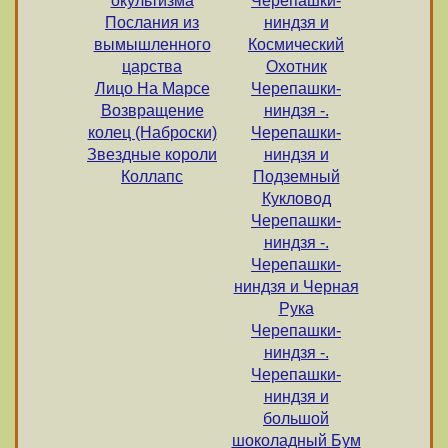
окультизма
Черепашки-
Послания из
ниндзя и
вымышленного
Космический
царства
Охотник
Лицо На Марсе
Черепашки-
Возвращение
ниндзя -.
колец (Наброски)
Черепашки-
Звездные короли
ниндзя и
Коллапс
Подземный
Кукловод
Черепашки-
ниндзя -.
Черепашки-
ниндзя и Черная
Рука
Черепашки-
ниндзя -.
Черепашки-
ниндзя и
большой
шоколадный Бум