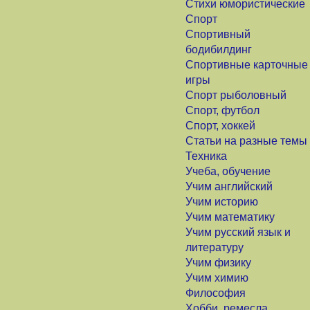
Стихи юмористические
Спорт
Спортивный
бодибилдинг
Спортивные карточные
игры
Спорт рыболовный
Спорт, футбол
Спорт, хоккей
Статьи на разные темы
Техника
Учеба, обучение
Учим английский
Учим историю
Учим математику
Учим русский язык и
литературу
Учим физику
Учим химию
Философия
Хобби, ремесла