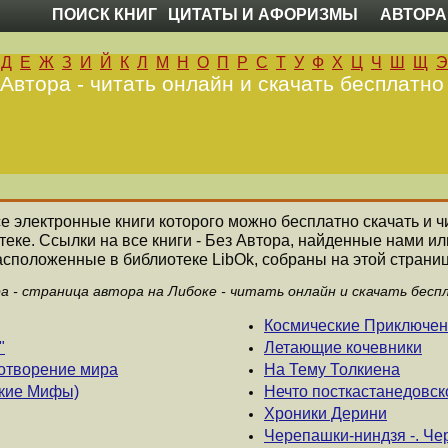
ПОИСК КНИГ
ЦИТАТЫ И АФОРИЗМЫ
АВТОРА
Д
Е
Ж
З
И
Й
К
Л
М
Н
О
П
Р
С
Т
У
Ф
Х
Ц
Ч
Ш
Щ
Э
 Автора - читать онлайн и скачать бесплатно
все электронные книги которого можно бесплатно скачать и ч
еке. Ссылки на все книги - Без Автора, найденные нами и
асположенные в библиотеке LibOk, собраны на этой страниц
ра - страница автора на Либоке - читать онлайн и скачать бесп
Космические Приключе
"
Летающие кочевники
отворение мира
На Тему Толкиена
ские Мифы)
Нечто посткастанедовск
Хроники Дерини
Черепашки-ниндзя -. Че