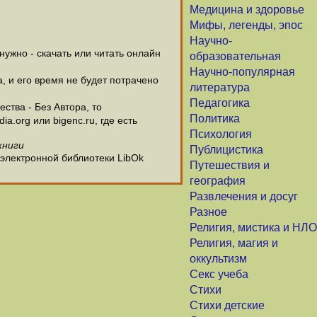
Медицина и здоровье
Мифы, легенды, эпос
Научно-
ужно - скачать или читать онлайн
образовательная
Научно-популярная
а, и его время не будет потрачено
литература
Педагогика
ства - Без Автора, то
Политика
.org или bigenc.ru, где есть
Психология
книги
Публицистика
 электронной библиотеки LibOk
Путешествия и
география
Развлечения и досуг
Разное
Религия, мистика и НЛО
Религия, магия и
оккультизм
Секс учеба
Стихи
Стихи детские