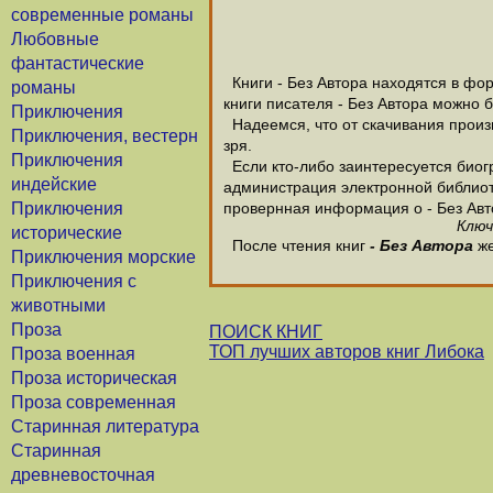
современные романы
Любовные
фантастические
Книги - Без Автора находятся в фор
романы
книги писателя - Без Автора можно 
Приключения
Надеемся, что от скачивания произве
Приключения, вестерн
зря.
Приключения
Если кто-либо заинтересуется биогр
индейские
администрация электронной библиотек
Приключения
провернная информация о - Без Авт
Ключ
исторические
После чтения книг
- Без Автора
же
Приключения морские
Приключения с
животными
Проза
ПОИСК КНИГ
ТОП лучших авторов книг Либока
Проза военная
Проза историческая
Проза современная
Старинная литература
Старинная
древневосточная