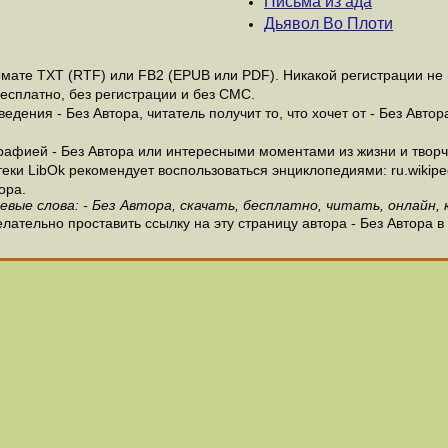
Письма из ада
Дьявол Во Плоти
мате ТХТ (RTF) или FB2 (EPUB или PDF). Никакой регистрации не н
бесплатно, без регистрации и без СМС.
дения - Без Автора, читатель получит то, что хочет от - Без Автор
афией - Без Автора или интересными моментами из жизни и творче
и LibOk рекомендует воспользоваться энциклопедиями: ru.wikipedia
ора.
евые слова: - Без Автора, скачать, бесплатно, читать, онлайн, 
лательно проставить ссылку на эту страницу автора - Без Автора в