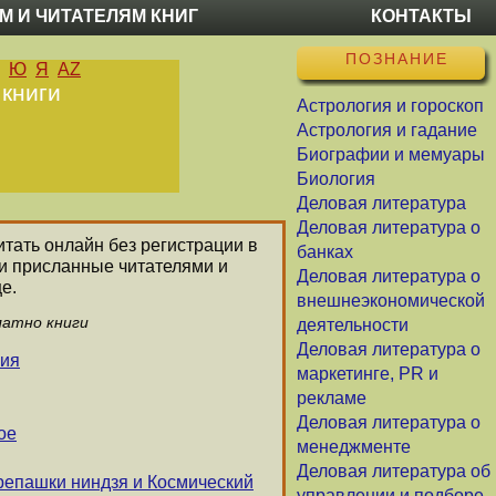
М И ЧИТАТЕЛЯМ КНИГ
КОНТАКТЫ
ПОЗНАНИЕ
Ю
Я
AZ
 книги
Астрология и гороскоп
Астрология и гадание
Биографии и мемуары
Биология
Деловая литература
Деловая литература о
итать онлайн без регистрации в
банках
ли присланные читателями и
Деловая литература о
е.
внешнеэкономической
латно книги
деятельности
Деловая литература о
ния
маркетинге, PR и
рекламе
Деловая литература о
ое
менеджменте
Деловая литература об
репашки ниндзя и Космический
управлении и подборе