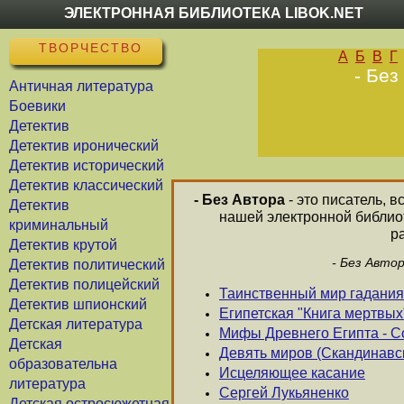
ЭЛЕКТРОННАЯ БИБЛИОТЕКА LIBOK.NET
ТВОРЧЕСТВО
А
Б
В
Г
- Без
Античная литература
Боевики
Детектив
Детектив иронический
Детектив исторический
Детектив классический
- Без Автора
- это писатель, 
Детектив
нашей электронной библиот
криминальный
р
Детектив крутой
- Без Авто
Детектив политический
Детектив полицейский
Таинственный мир гадания
Детектив шпионский
Египетская "Книга мертвых
Детская литература
Мифы Древнего Египта - С
Детская
Девять миров (Скандинав
образовательна
Исцеляющее касание
литература
Сергей Лукьяненко
Детская остросюжетная