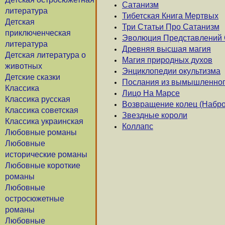
Сатанизм
литература
Тибетская Книга Мертвых
Детская
Три Статьи Про Сатанизм
приключенческая
Эволюция Представлений 
литература
Древняя высшая магия
Детская литература о
Магия природных духов
животных
Энциклопедии окультизма
Детские сказки
Послания из вымышленног
Классика
Лицо На Марсе
Классика русская
Возвращение колец (Набро
Классика советская
Звездные короли
Классика украинская
Коллапс
Любовные романы
Любовные
исторические романы
Любовные короткие
романы
Любовные
остросюжетные
романы
Любовные