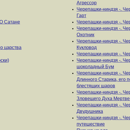
Агрессор
Черепашки-ниндзя -. Че
Гарт
О Сатане
Черепашки-ниндзя -. Че
Черепашки-ниндзя -. Че
Охотник
Черепашки-ниндзя -. Ч
о царства
Кукловод
Черепашки-ниндзя -. Че
ски)
Черепашки-ниндзя -. Че
шоколадный Бум
Черепашки-ниндзя -. Че
Длинного Старика, его 
блестящих шаров
Черепашки-ниндзя -. Че
Зловещего Духа Мертве
Черепашки-ниндзя -. Че
Двудушника
Черепашки-ниндзя -. Че
путешествие