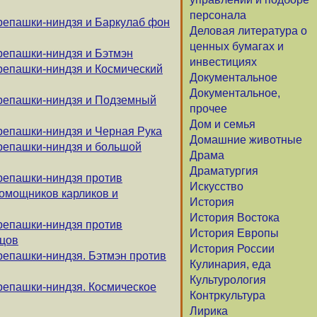
персонала
репашки-ниндзя и Баркулаб фон
Деловая литература о
ценных бумагах и
репашки-ниндзя и Бэтмэн
инвестициях
репашки-ниндзя и Космический
Документальное
Документальное,
ерепашки-ниндзя и Подземный
прочее
Дом и семья
репашки-ниндзя и Черная Рука
Домашние животные
репашки-ниндзя и большой
Драма
Драматургия
репашки-ниндзя против
Искусство
помощников карликов и
История
История Востока
репашки-ниндзя против
История Европы
цов
История России
репашки-ниндзя. Бэтмэн против
Кулинария, еда
Культурология
репашки-ниндзя. Космическое
Контркультура
Лирика