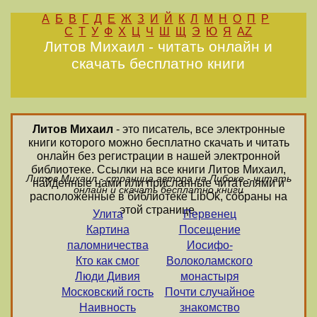
А
Б
В
Г
Д
Е
Ж
З
И
Й
К
Л
М
Н
О
П
Р
С
Т
У
Ф
Х
Ц
Ч
Ш
Щ
Э
Ю
Я
AZ
Литов Михаил - читать онлайн и
скачать бесплатно книги
Литов Михаил
- это писатель, все электронные
книги которого можно бесплатно скачать и читать
онлайн без регистрации в нашей электронной
библиотеке. Ссылки на все книги Литов Михаил,
Литов Михаил - страница автора на Либоке - читать
найденные нами или присланные читателями и
онлайн и скачать бесплатно книги
расположенные в библиотеке LibOk, собраны на
этой странице.
Улита
Первенец
Картина
Посещение
паломничества
Иосифо-
Кто как смог
Волоколамского
Люди Дивия
монастыря
Московский гость
Почти случайное
Наивность
знакомство