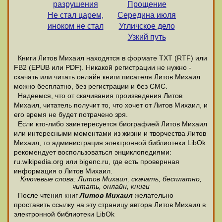
разрушения
Прощение
Не стал царем,
Середина июля
иноком не стал
Угличское дело
Узкий путь
Книги Литов Михаил находятся в формате ТХТ (RTF) или
FB2 (EPUB или PDF). Никакой регистрации не нужно -
скачать или читать онлайн книги писателя Литов Михаил
можно бесплатно, без регистрации и без СМС.
Надеемся, что от скачивания произведения Литов
Михаил, читатель получит то, что хочет от Литов Михаил, и
его время не будет потрачено зря.
Если кто-либо заинтересуется биографией Литов Михаил
или интересными моментами из жизни и творчества Литов
Михаил, то администрация электронной библиотеки LibOk
рекомендует воспользоваться энциклопедиями:
ru.wikipedia.org или bigenc.ru, где есть провернная
информация о Литов Михаил.
Ключевые слова: Литов Михаил, скачать, бесплатно,
читать, онлайн, книги
После чтения книг
Литов Михаил
желательно
проставить ссылку на эту страницу автора Литов Михаил в
электронной библиотеки LibOk