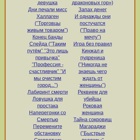
девушка
драконовых гор»)
Дни печали мисс
Запах денег
Халлаген
И однажды они
(''Торговцы
постучатся
живым товаром'')
(''Право на
Конец банды
мечту'')
Спейда (''Таким
Игра без правил
путём'' ''Это лишь
Кинжал и
привычка''
пудреница
''Профессия -
(''Никогда не
счастливчик'' ''И
знаешь чего
мы очистим
ждать от
город...'')
женщины'')
Лабиринт смерти
Реквием для
Ловушка для
убийцы
простака
Роковая
Наперегонки со
женщина
Смертью
Тайна сокровищ
Перемените
Магараджи
обстановку
(''Быстрые