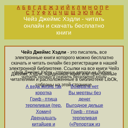
А
Б
В
Г
Д
Е
Ж
З
И
Й
К
Л
М
Н
О
П
Р
С
Т
У
Ф
Х
Ц
Ч
Ш
Щ
Э
Ю
Я
AZ
Чейз Джеймс Хэдли - читать
онлайн и скачать бесплатно
книги
Чейз Джеймс Хэдли
- это писатель, все
электронные книги которого можно бесплатно
скачать и читать онлайн без регистрации в нашей
электронной библиотеке. Ссылки на все книги Чейз
Чейз Джеймс Хэдли - страница автора на Либоке -
Джеймс Хэдли, найденные нами или присланные
читать онлайн и скачать бесплатно книги
читателями и расположенные в библиотеке LibOk,
собраны на этой странице.
А ведь жизнь так
Возврата нет
коротка
Вы мертвы без
Гриф - птица
денег
терпеливая (пер.
Выгодное дельце
Хомич)
Гриф - птица
Двенадцать
терпеливая
китайцев и
(«Репортаж из