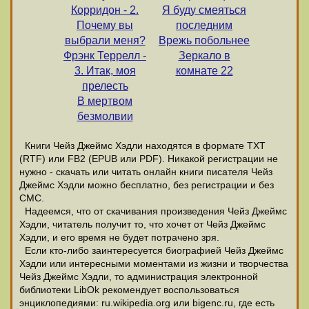
Корридон - 2.
Я буду смеяться
Почему вы
последним
выбрали меня?
Врежь побольнее
Фрэнк Террелл -
Зеркало в
3. Итак, моя
комнате 22
прелесть
В мертвом
безмолвии
Книги Чейз Джеймс Хэдли находятся в формате ТХТ
(RTF) или FB2 (EPUB или PDF). Никакой регистрации не
нужно - скачать или читать онлайн книги писателя Чейз
Джеймс Хэдли можно бесплатно, без регистрации и без
СМС.
Надеемся, что от скачивания произведения Чейз Джеймс
Хэдли, читатель получит то, что хочет от Чейз Джеймс
Хэдли, и его время не будет потрачено зря.
Если кто-либо заинтересуется биографией Чейз Джеймс
Хэдли или интересными моментами из жизни и творчества
Чейз Джеймс Хэдли, то администрация электронной
библиотеки LibOk рекомендует воспользоваться
энциклопедиями: ru.wikipedia.org или bigenc.ru, где есть