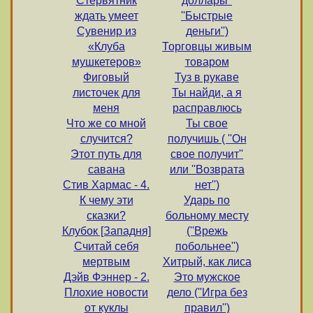
Стервятник
доллары''
ждать умеет
''Быстрые
Сувенир из
деньги'')
«Клуба
Торговцы живым
мушкетеров»
товаром
Фиговый
Туз в рукаве
листочек для
Ты найди, а я
меня
расправлюсь
Что же со мной
Ты свое
случится?
получишь ( ''Он
Этот путь для
свое получит''
савана
или ''Возврата
Стив Хармас - 4.
нет'')
К чему эти
Ударь по
сказки?
больному месту
Клубок [Западня]
(''Врежь
Считай себя
побольнее'')
мертвым
Хитрый, как лиса
Дэйв Фэннер - 2.
Это мужское
Плохие новости
дело (''Игра без
от куклы
правил'')