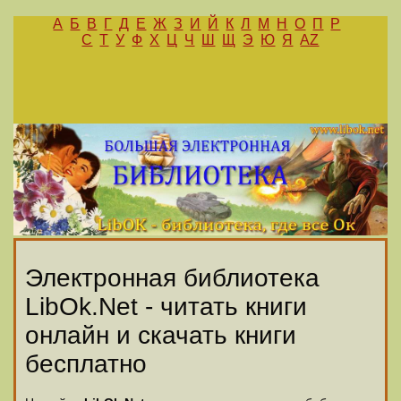
А
Б
В
Г
Д
Е
Ж
З
И
Й
К
Л
М
Н
О
П
Р
С
Т
У
Ф
Х
Ц
Ч
Ш
Щ
Э
Ю
Я
AZ
Электронная библиотека
LibOk.Net - читать книги
онлайн и скачать книги
бесплатно