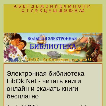
А
Б
В
Г
Д
Е
Ж
З
И
Й
К
Л
М
Н
О
П
Р
С
Т
У
Ф
Х
Ц
Ч
Ш
Щ
Э
Ю
Я
AZ
Электронная библиотека
LibOk.Net - читать книги
онлайн и скачать книги
бесплатно