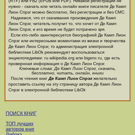
(RTF) или FB2 (EPUB или PDF). Никакой регистрации не
нужно - скачать или читать онлайн книги писателя Де Камп
Лион Спрэг можно бесплатно, без регистрации и без СМС.
Надеемся, что от скачивания произведения Де Камп
Лион Спрэг, читатель получит то, что хочет от Де Камп
Лион Спрэг, и его время не будет потрачено зря.
Если кто-либо заинтересуется биографией Де Камп Лион
Спрэг или интересными моментами из жизни и творчества
Де Камп Лион Спрэг, то администрация электронной
библиотеки LibOk рекомендует воспользоваться
энциклопедиями: ru.wikipedia.org или bigenc.ru, где есть
провернная информация о Де Камп Лион Спрэг.
Ключевые слова: Де Камп Лион Спрэг, скачать,
бесплатно, читать, онлайн, книги
После чтения книг
Де Камп Лион Спрэг
желательно
проставить ссылку на эту страницу автора Де Камп Лион
Спрэг в электронной библиотеки LibOk
ПОИСК КНИГ
ТОП лучших
авторов книг
Либока