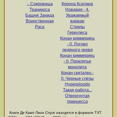
-. Сокровища
Корона Ксилара
Траникоса
Новария - 4.
Башня Занида
Уважаемый
Воинственная
варвар
Раса
Стрелы
Геркулеса
Конан киммериец
- 0. Логово
ледяного червя
Конан киммериец
- 0. Проклятье
монолита
Конан скиталец -
0. Черные слезы
Hyperpilositis
Такая работа...
Отвергнутая
принцесса
Книги Де Камп Лион Спрэг находятся в формате ТХТ