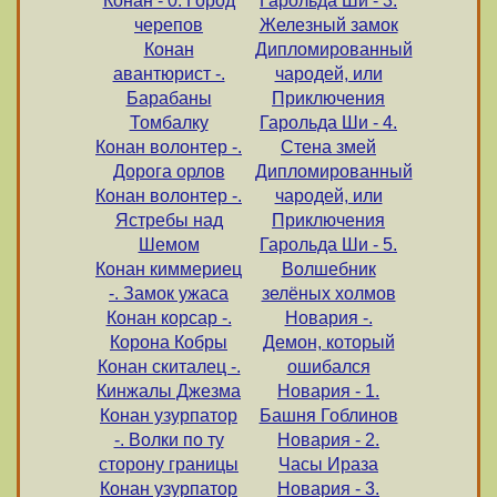
Конан - 0. Город
Гарольда Ши - 3.
черепов
Железный замок
Конан
Дипломированный
авантюрист -.
чародей, или
Барабаны
Приключения
Томбалку
Гарольда Ши - 4.
Конан волонтер -.
Стена змей
Дорога орлов
Дипломированный
Конан волонтер -.
чародей, или
Ястребы над
Приключения
Шемом
Гарольда Ши - 5.
Конан киммериец
Волшебник
-. Замок ужаса
зелёных холмов
Конан корсар -.
Новария -.
Корона Кобры
Демон, который
Конан скиталец -.
ошибался
Кинжалы Джезма
Новария - 1.
Конан узурпатор
Башня Гоблинов
-. Волки по ту
Новария - 2.
сторону границы
Часы Ираза
Конан узурпатор
Новария - 3.