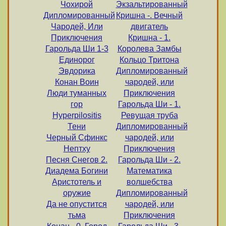
Чохирой
Экзальтированный
Дипломированный
Кришна -. Вечный
Чародей, Или
двигатель
Приключения
Кришна - 1.
Гарольда Ши 1-3
Королева Замбы
Единорог
Кольцо Тритона
Эвдорика
Дипломированный
Конан Воин
чародей, или
Люди туманных
Приключения
гор
Гарольда Ши - 1.
Нyрerрilositis
Ревущая труба
Тени
Дипломированный
Черный Сфинкс
чародей, или
Нептху
Приключения
Песня Снегов 2.
Гарольда Ши - 2.
Диадема Богини
Математика
Аристотель и
волшебства
оружие
Дипломированный
Да не опустится
чародей, или
тьма
Приключения