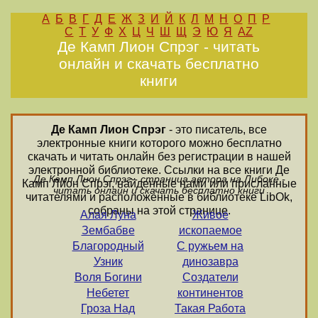
А
Б
В
Г
Д
Е
Ж
З
И
Й
К
Л
М
Н
О
П
Р
С
Т
У
Ф
Х
Ц
Ч
Ш
Щ
Э
Ю
Я
AZ
Де Камп Лион Спрэг - читать
онлайн и скачать бесплатно
книги
Де Камп Лион Спрэг
- это писатель, все
электронные книги которого можно бесплатно
скачать и читать онлайн без регистрации в нашей
электронной библиотеке. Ссылки на все книги Де
Де Камп Лион Спрэг - страница автора на Либоке -
Камп Лион Спрэг, найденные нами или присланные
читать онлайн и скачать бесплатно книги
читателями и расположенные в библиотеке LibOk,
собраны на этой странице.
Алая Луна
Живое
Зембабве
ископаемое
Благородный
С ружьем на
Узник
динозавра
Воля Богини
Создатели
Небетет
континентов
Гроза Над
Такая Работа