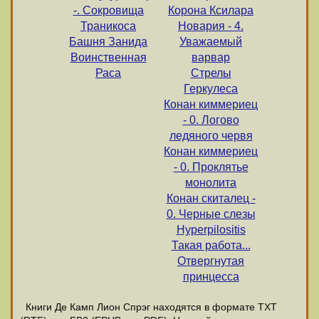
-. Сокровища
Корона Ксилара
Траникоса
Новария - 4.
Башня Занида
Уважаемый
Воинственная
варвар
Раса
Стрелы
Геркулеса
Конан киммериец
- 0. Логово
ледяного червя
Конан киммериец
- 0. Проклятье
монолита
Конан скиталец -
0. Черные слезы
Hyperpilositis
Такая работа...
Отвергнутая
принцесса
Книги Де Камп Лион Спрэг находятся в формате ТХТ