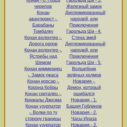
Конан - 0. Город
Гарольда Ши - 3.
черепов
Железный замок
Конан
Дипломированный
авантюрист -.
чародей, или
Барабаны
Приключения
Томбалку
Гарольда Ши - 4.
Конан волонтер -.
Стена змей
Дорога орлов
Дипломированный
Конан волонтер -.
чародей, или
Ястребы над
Приключения
Шемом
Гарольда Ши - 5.
Конан киммериец
Волшебник
-. Замок ужаса
зелёных холмов
Конан корсар -.
Новария -.
Корона Кобры
Демон, который
Конан скиталец -.
ошибался
Кинжалы Джезма
Новария - 1.
Конан узурпатор
Башня Гоблинов
-. Волки по ту
Новария - 2.
сторону границы
Часы Ираза
Конан узурпатор
Новария - 3.