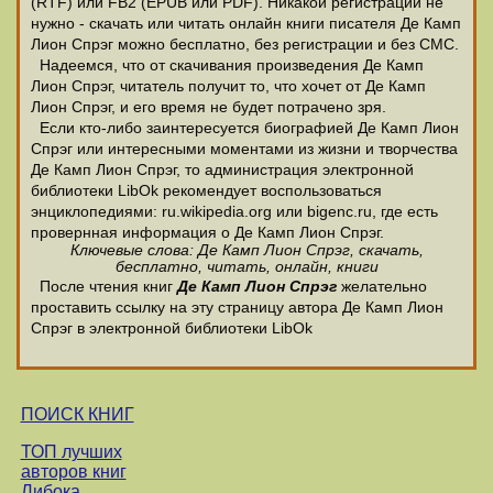
(RTF) или FB2 (EPUB или PDF). Никакой регистрации не
нужно - скачать или читать онлайн книги писателя Де Камп
Лион Спрэг можно бесплатно, без регистрации и без СМС.
Надеемся, что от скачивания произведения Де Камп
Лион Спрэг, читатель получит то, что хочет от Де Камп
Лион Спрэг, и его время не будет потрачено зря.
Если кто-либо заинтересуется биографией Де Камп Лион
Спрэг или интересными моментами из жизни и творчества
Де Камп Лион Спрэг, то администрация электронной
библиотеки LibOk рекомендует воспользоваться
энциклопедиями: ru.wikipedia.org или bigenc.ru, где есть
провернная информация о Де Камп Лион Спрэг.
Ключевые слова: Де Камп Лион Спрэг, скачать,
бесплатно, читать, онлайн, книги
После чтения книг
Де Камп Лион Спрэг
желательно
проставить ссылку на эту страницу автора Де Камп Лион
Спрэг в электронной библиотеки LibOk
ПОИСК КНИГ
ТОП лучших
авторов книг
Либока