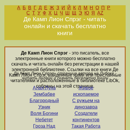
А
Б
В
Г
Д
Е
Ж
З
И
Й
К
Л
М
Н
О
П
Р
С
Т
У
Ф
Х
Ц
Ч
Ш
Щ
Э
Ю
Я
AZ
Де Камп Лион Спрэг - читать
онлайн и скачать бесплатно
книги
Де Камп Лион Спрэг
- это писатель, все
электронные книги которого можно бесплатно
скачать и читать онлайн без регистрации в нашей
электронной библиотеке. Ссылки на все книги Де
Де Камп Лион Спрэг - страница автора на Либоке -
Камп Лион Спрэг, найденные нами или присланные
читать онлайн и скачать бесплатно книги
читателями и расположенные в библиотеке LibOk,
собраны на этой странице.
Алая Луна
Живое
Зембабве
ископаемое
Благородный
С ружьем на
Узник
динозавра
Воля Богини
Создатели
Небетет
континентов
Гроза Над
Такая Работа