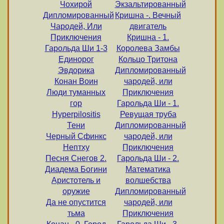
Чохирой
Экзальтированный
Дипломированный
Кришна -. Вечный
Чародей, Или
двигатель
Приключения
Кришна - 1.
Гарольда Ши 1-3
Королева Замбы
Единорог
Кольцо Тритона
Эвдорика
Дипломированный
Конан Воин
чародей, или
Люди туманных
Приключения
гор
Гарольда Ши - 1.
Нyрerрilositis
Ревущая труба
Тени
Дипломированный
Черный Сфинкс
чародей, или
Нептху
Приключения
Песня Снегов 2.
Гарольда Ши - 2.
Диадема Богини
Математика
Аристотель и
волшебства
оружие
Дипломированный
Да не опустится
чародей, или
тьма
Приключения