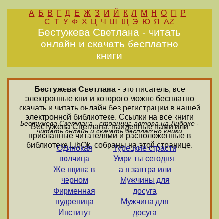
А
Б
В
Г
Д
Е
Ж
З
И
Й
К
Л
М
Н
О
П
Р
С
Т
У
Ф
Х
Ц
Ч
Ш
Щ
Э
Ю
Я
AZ
Бестужева Светлана - читать
онлайн и скачать бесплатно
книги
Бестужева Светлана
- это писатель, все
электронные книги которого можно бесплатно
скачать и читать онлайн без регистрации в нашей
электронной библиотеке. Ссылки на все книги
Бестужева Светлана - страница автора на Либоке -
Бестужева Светлана, найденные нами или
читать онлайн и скачать бесплатно книги
присланные читателями и расположенные в
библиотеке LibOk, собраны на этой странице.
Одинокая
Турецкие страсти
волчица
Умри ты сегодня,
Женщина в
а я завтра или
черном
Мужчины для
Фирменная
досуга
пудреница
Мужчина для
Институт
досуга