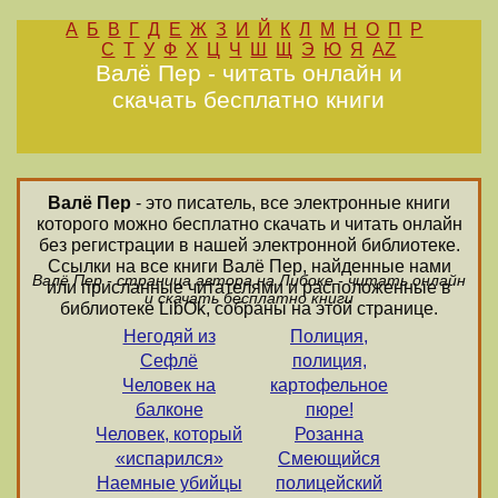
А
Б
В
Г
Д
Е
Ж
З
И
Й
К
Л
М
Н
О
П
Р
С
Т
У
Ф
Х
Ц
Ч
Ш
Щ
Э
Ю
Я
AZ
Валё Пер - читать онлайн и
скачать бесплатно книги
Валё Пер
- это писатель, все электронные книги
которого можно бесплатно скачать и читать онлайн
без регистрации в нашей электронной библиотеке.
Ссылки на все книги Валё Пер, найденные нами
Валё Пер - страница автора на Либоке - читать онлайн
или присланные читателями и расположенные в
и скачать бесплатно книги
библиотеке LibOk, собраны на этой странице.
Негодяй из
Полиция,
Сефлё
полиция,
Человек на
картофельное
балконе
пюре!
Человек, который
Розанна
«испарился»
Смеющийся
Наемные убийцы
полицейский