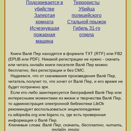
Подозревается в
Террористы
убийстве
Убийца
Запертая
полицейского
комната
Стальной прыжок
Исчезнувшая
Гибель 31-го
пожарная
отдела
машина
Книги Валё Пер находятся в формате ТХТ (RTF) или FB2
(EPUB или PDF). Никакой регистрации не нужно - скачать
или читать онлайн книги писателя Валё Пер можно
бесплатно, без регистрации и без СМС.
Надеемся, что от скачивания произведения Валё Пер,
читатель получит то, что хочет от Валё Пер, и его время не
будет потрачено зря.
Если кто-либо заинтересуется биографией Валё Пер или
интересными моментами из жизни и творчества Валё Пер,
то администрация электронной библиотеки LibOk
рекомендует воспользоваться энциклопедиями:
ru.wikipedia.org или bigenc.ru, где есть провернная
информация о Валё Пер.
Ключевые слова: Валё Пер, скачать, бесплатно, читать,
онлайн, книги