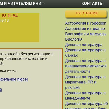
М И ЧИТАТЕЛЯМ КНИГ
КОНТАКТЫ
ПОЗНАНИЕ
Ю
Я
AZ
ниги
Астрология и гороскоп
Астрология и гадание
Биографии и мемуары
Биология
Деловая литература
Деловая литература о
тать онлайн без регистрации в
банках
 присланные читателями и
Деловая литература о
е.
внешнеэкономической
тно книги
деятельности
Деловая литература о
офельное пюре!
маркетинге, PR и
рекламе
й
Деловая литература о
менеджменте
Деловая литература об
управлении и подборе