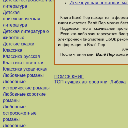
Исчезнувшая пожарная м
литература
Детская
Книги Валё Пер находятся в формат
приключенческая
книги писателя Валё Пер можно бесп
литература
Надеемся, что от скачивания произве
Детская литература о
Если кто-либо заинтересуется биог
животных
электронной библиотеки LibOk рекоме
Детские сказки
информация о Валё Пер.
Кл
Классика
После чтения книг
Валё Пер
желате
Классика русская
Классика советская
Классика украинская
Любовные романы
ПОИСК КНИГ
Любовные
ТОП лучших авторов книг Либока
исторические романы
Любовные короткие
романы
Любовные
остросюжетные
романы
Любовные