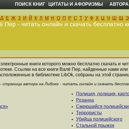
ПОИСК КНИГ
ЦИТАТЫ И АФОРИЗМЫ
АВТОРА
Д
Е
Ж
З
И
Й
К
Л
М
Н
О
П
Р
С
Т
У
Ф
Х
Ц
Ч
Ш
Щ
Э
ё Пер - читать онлайн и скачать бесплатно к
е электронные книги которого можно бесплатно скачать и чи
отеке. Ссылки на все книги Валё Пер, найденные нами или
асположенные в библиотеке LibOk, собраны на этой страниц
 - страница автора на Либоке - читать онлайн и скачать беспла
Полиция, полиция, карт
Розанна
лся»
Смеющийся полицейски
Террористы
Убийца полицейского
Стальной прыжок