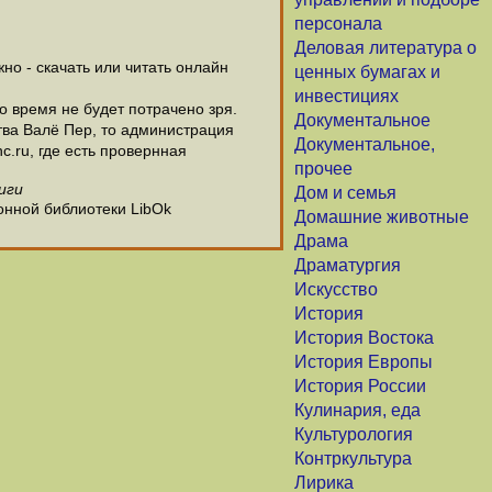
персонала
Деловая литература о
о - скачать или читать онлайн
ценных бумагах и
инвестициях
о время не будет потрачено зря.
Документальное
ва Валё Пер, то администрация
Документальное,
c.ru, где есть провернная
прочее
иги
Дом и семья
онной библиотеки LibOk
Домашние животные
Драма
Драматургия
Искусство
История
История Востока
История Европы
История России
Кулинария, еда
Культурология
Контркультура
Лирика