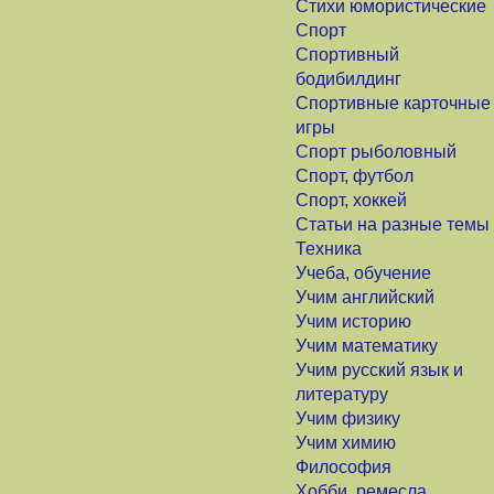
Стихи юмористические
Спорт
Спортивный
бодибилдинг
Спортивные карточные
игры
Спорт рыболовный
Спорт, футбол
Спорт, хоккей
Статьи на разные темы
Техника
Учеба, обучение
Учим английский
Учим историю
Учим математику
Учим русский язык и
литературу
Учим физику
Учим химию
Философия
Хобби, ремесла