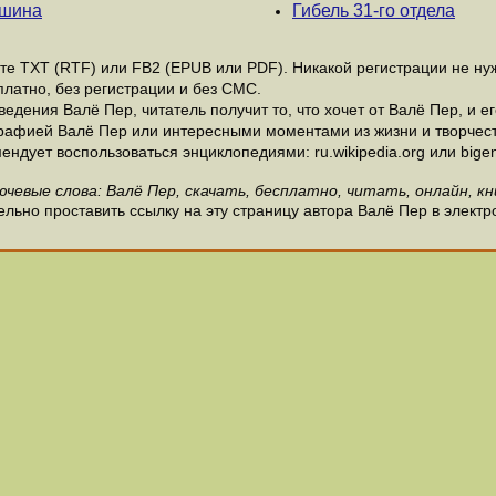
ашина
Гибель 31-го отдела
е ТХТ (RTF) или FB2 (EPUB или PDF). Никакой регистрации не нужн
латно, без регистрации и без СМС.
дения Валё Пер, читатель получит то, что хочет от Валё Пер, и ег
рафией Валё Пер или интересными моментами из жизни и творчест
ндует воспользоваться энциклопедиями: ru.wikipedia.org или bigen
ючевые слова: Валё Пер, скачать, бесплатно, читать, онлайн, кн
льно проставить ссылку на эту страницу автора Валё Пер в электр