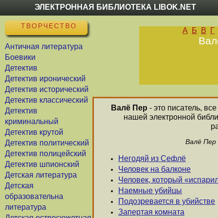
ЭЛЕКТРОННАЯ БИБЛИОТЕКА LIBOK.NET
ТВОРЧЕСТВО
А
Б
В
Г
Вал
Античная литература
Боевики
Детектив
Детектив иронический
Детектив исторический
Детектив классический
Валё Пер
- это писатель, вс
Детектив
нашей электронной библи
криминальный
р
Детектив крутой
Валё Пер
Детектив политический
Детектив полицейский
Негодяй из Сефлё
Детектив шпионский
Человек на балконе
Детская литература
Человек, который «испари
Детская
Наемные убийцы
образовательна
Подозревается в убийстве
литература
Запертая комната
Детская остросюжетная