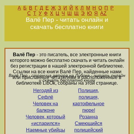
А
Б
В
Г
Д
Е
Ж
З
И
Й
К
Л
М
Н
О
П
Р
С
Т
У
Ф
Х
Ц
Ч
Ш
Щ
Э
Ю
Я
AZ
Валё Пер - читать онлайн и
скачать бесплатно книги
Валё Пер
- это писатель, все электронные книги
которого можно бесплатно скачать и читать онлайн
без регистрации в нашей электронной библиотеке.
Ссылки на все книги Валё Пер, найденные нами
Валё Пер - страница автора на Либоке - читать онлайн
или присланные читателями и расположенные в
и скачать бесплатно книги
библиотеке LibOk, собраны на этой странице.
Негодяй из
Полиция,
Сефлё
полиция,
Человек на
картофельное
балконе
пюре!
Человек, который
Розанна
«испарился»
Смеющийся
Наемные убийцы
полицейский