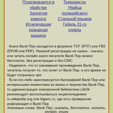
Подозревается в
Террористы
убийстве
Убийца
Запертая
полицейского
комната
Стальной прыжок
Исчезнувшая
Гибель 31-го
пожарная
отдела
машина
Книги Валё Пер находятся в формате ТХТ (RTF) или FB2
(EPUB или PDF). Никакой регистрации не нужно - скачать
или читать онлайн книги писателя Валё Пер можно
бесплатно, без регистрации и без СМС.
Надеемся, что от скачивания произведения Валё Пер,
читатель получит то, что хочет от Валё Пер, и его время не
будет потрачено зря.
Если кто-либо заинтересуется биографией Валё Пер или
интересными моментами из жизни и творчества Валё Пер,
то администрация электронной библиотеки LibOk
рекомендует воспользоваться энциклопедиями:
ru.wikipedia.org или bigenc.ru, где есть провернная
информация о Валё Пер.
Ключевые слова: Валё Пер, скачать, бесплатно, читать,
онлайн, книги