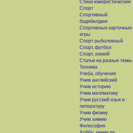
Стихи юмористические
Спорт
Спортивный
бодибилдинг
Спортивные карточные
игры
Спорт рыболовный
Спорт, футбол
Спорт, хоккей
Статьи на разные темы
Техника
Учеба, обучение
Учим английский
Учим историю
Учим математику
Учим русский язык и
литературу
Учим физику
Учим химию
Философия
Хобби, ремесла