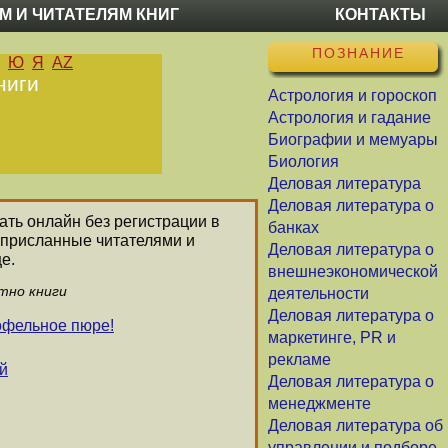
М И ЧИТАТЕЛЯМ КНИГ
КОНТАКТЫ
ПОЗНАНИЕ
Ю
Я
AZ
ниги
Астрология и гороскоп
Астрология и гадание
Биографии и мемуары
Биология
Деловая литература
Деловая литература о
тать онлайн без регистрации в
банках
 присланные читателями и
Деловая литература о
е.
внешнеэкономической
тно книги
деятельности
Деловая литература о
офельное пюре!
маркетинге, PR и
рекламе
й
Деловая литература о
менеджменте
Деловая литература об
управлении и подборе