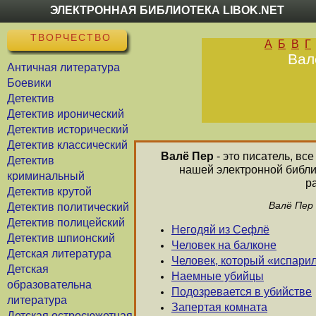
ЭЛЕКТРОННАЯ БИБЛИОТЕКА LIBOK.NET
ТВОРЧЕСТВО
А
Б
В
Г
Вал
Античная литература
Боевики
Детектив
Детектив иронический
Детектив исторический
Детектив классический
Валё Пер
- это писатель, вс
Детектив
нашей электронной библи
криминальный
р
Детектив крутой
Валё Пер
Детектив политический
Детектив полицейский
Негодяй из Сефлё
Детектив шпионский
Человек на балконе
Детская литература
Человек, который «испари
Детская
Наемные убийцы
образовательна
Подозревается в убийстве
литература
Запертая комната
Детская остросюжетная