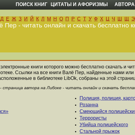
ПОИСК КНИГ
ЦИТАТЫ И АФОРИЗМЫ
АВТОРА
Д
Е
Ж
З
И
Й
К
Л
М
Н
О
П
Р
С
Т
У
Ф
Х
Ц
Ч
Ш
Щ
Э
ё Пер - читать онлайн и скачать бесплатно к
е электронные книги которого можно бесплатно скачать и чи
отеке. Ссылки на все книги Валё Пер, найденные нами или
асположенные в библиотеке LibOk, собраны на этой страниц
 - страница автора на Либоке - читать онлайн и скачать беспла
Полиция, полиция, карт
Розанна
лся»
Смеющийся полицейски
Террористы
Убийца полицейского
Стальной прыжок