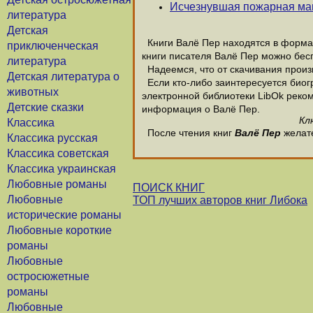
Исчезнувшая пожарная м
литература
Детская
Книги Валё Пер находятся в формат
приключенческая
книги писателя Валё Пер можно бесп
литература
Надеемся, что от скачивания произве
Детская литература о
Если кто-либо заинтересуется биог
животных
электронной библиотеки LibOk рекоме
Детские сказки
информация о Валё Пер.
Кл
Классика
После чтения книг
Валё Пер
желате
Классика русская
Классика советская
Классика украинская
Любовные романы
ПОИСК КНИГ
Любовные
ТОП лучших авторов книг Либока
исторические романы
Любовные короткие
романы
Любовные
остросюжетные
романы
Любовные