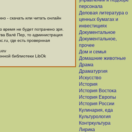
персонала
Деловая литература о
о - скачать или читать онлайн
ценных бумагах и
инвестициях
о время не будет потрачено зря.
Документальное
ва Валё Пер, то администрация
Документальное,
c.ru, где есть провернная
прочее
иги
Дом и семья
онной библиотеки LibOk
Домашние животные
Драма
Драматургия
Искусство
История
История Востока
История Европы
История России
Кулинария, еда
Культурология
Контркультура
Лирика