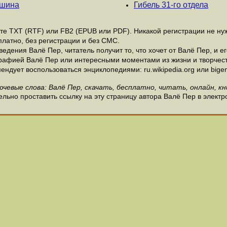
ашина
Гибель 31-го отдела
е ТХТ (RTF) или FB2 (EPUB или PDF). Никакой регистрации не нужн
латно, без регистрации и без СМС.
дения Валё Пер, читатель получит то, что хочет от Валё Пер, и ег
рафией Валё Пер или интересными моментами из жизни и творчест
ндует воспользоваться энциклопедиями: ru.wikipedia.org или bigen
ючевые слова: Валё Пер, скачать, бесплатно, читать, онлайн, кн
льно проставить ссылку на эту страницу автора Валё Пер в электр