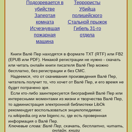
Подозревается в
Террористы
убийстве
Убийца
Запертая
полицейского
комната
Стальной прыжок
Исчезнувшая
Гибель 31-го
пожарная
отдела
машина
Книги Валё Пер находятся в формате ТХТ (RTF) или FB2
(EPUB или PDF). Никакой регистрации не нужно - скачать
или читать онлайн книги писателя Валё Пер можно
бесплатно, без регистрации и без СМС.
Надеемся, что от скачивания произведения Валё Пер,
читатель получит то, что хочет от Валё Пер, и его время не
будет потрачено зря.
Если кто-либо заинтересуется биографией Валё Пер или
интересными моментами из жизни и творчества Валё Пер,
то администрация электронной библиотеки LibOk
рекомендует воспользоваться энциклопедиями:
ru.wikipedia.org или bigenc.ru, где есть провернная
информация о Валё Пер.
Ключевые слова: Валё Пер, скачать, бесплатно, читать,
онлайн, книги