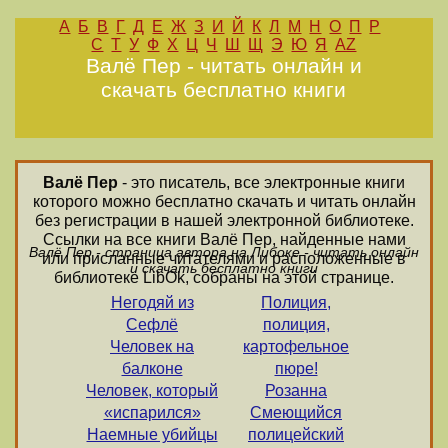
А
Б
В
Г
Д
Е
Ж
З
И
Й
К
Л
М
Н
О
П
Р
С
Т
У
Ф
Х
Ц
Ч
Ш
Щ
Э
Ю
Я
AZ
Валё Пер - читать онлайн и
скачать бесплатно книги
Валё Пер
- это писатель, все электронные книги
которого можно бесплатно скачать и читать онлайн
без регистрации в нашей электронной библиотеке.
Ссылки на все книги Валё Пер, найденные нами
Валё Пер - страница автора на Либоке - читать онлайн
или присланные читателями и расположенные в
и скачать бесплатно книги
библиотеке LibOk, собраны на этой странице.
Негодяй из
Полиция,
Сефлё
полиция,
Человек на
картофельное
балконе
пюре!
Человек, который
Розанна
«испарился»
Смеющийся
Наемные убийцы
полицейский