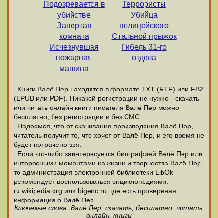
Подозревается в
Террористы
убийстве
Убийца
Запертая
полицейского
комната
Стальной прыжок
Исчезнувшая
Гибель 31-го
пожарная
отдела
машина
Книги Валё Пер находятся в формате ТХТ (RTF) или FB2
(EPUB или PDF). Никакой регистрации не нужно - скачать
или читать онлайн книги писателя Валё Пер можно
бесплатно, без регистрации и без СМС.
Надеемся, что от скачивания произведения Валё Пер,
читатель получит то, что хочет от Валё Пер, и его время не
будет потрачено зря.
Если кто-либо заинтересуется биографией Валё Пер или
интересными моментами из жизни и творчества Валё Пер,
то администрация электронной библиотеки LibOk
рекомендует воспользоваться энциклопедиями:
ru.wikipedia.org или bigenc.ru, где есть провернная
информация о Валё Пер.
Ключевые слова: Валё Пер, скачать, бесплатно, читать,
онлайн, книги