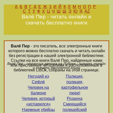
А
Б
В
Г
Д
Е
Ж
З
И
Й
К
Л
М
Н
О
П
Р
С
Т
У
Ф
Х
Ц
Ч
Ш
Щ
Э
Ю
Я
AZ
Валё Пер - читать онлайн и
скачать бесплатно книги
Валё Пер
- это писатель, все электронные книги
которого можно бесплатно скачать и читать онлайн
без регистрации в нашей электронной библиотеке.
Ссылки на все книги Валё Пер, найденные нами
Валё Пер - страница автора на Либоке - читать онлайн
или присланные читателями и расположенные в
и скачать бесплатно книги
библиотеке LibOk, собраны на этой странице.
Негодяй из
Полиция,
Сефлё
полиция,
Человек на
картофельное
балконе
пюре!
Человек, который
Розанна
«испарился»
Смеющийся
Наемные убийцы
полицейский