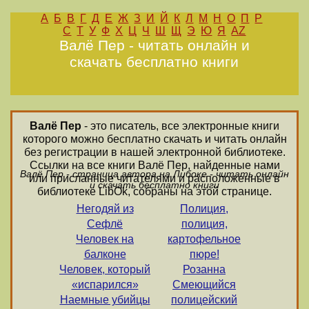
А
Б
В
Г
Д
Е
Ж
З
И
Й
К
Л
М
Н
О
П
Р
С
Т
У
Ф
Х
Ц
Ч
Ш
Щ
Э
Ю
Я
AZ
Валё Пер - читать онлайн и
скачать бесплатно книги
Валё Пер
- это писатель, все электронные книги
которого можно бесплатно скачать и читать онлайн
без регистрации в нашей электронной библиотеке.
Ссылки на все книги Валё Пер, найденные нами
Валё Пер - страница автора на Либоке - читать онлайн
или присланные читателями и расположенные в
и скачать бесплатно книги
библиотеке LibOk, собраны на этой странице.
Негодяй из
Полиция,
Сефлё
полиция,
Человек на
картофельное
балконе
пюре!
Человек, который
Розанна
«испарился»
Смеющийся
Наемные убийцы
полицейский