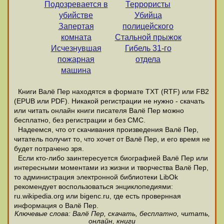
Подозревается в
Террористы
убийстве
Убийца
Запертая
полицейского
комната
Стальной прыжок
Исчезнувшая
Гибель 31-го
пожарная
отдела
машина
Книги Валё Пер находятся в формате ТХТ (RTF) или FB2
(EPUB или PDF). Никакой регистрации не нужно - скачать
или читать онлайн книги писателя Валё Пер можно
бесплатно, без регистрации и без СМС.
Надеемся, что от скачивания произведения Валё Пер,
читатель получит то, что хочет от Валё Пер, и его время не
будет потрачено зря.
Если кто-либо заинтересуется биографией Валё Пер или
интересными моментами из жизни и творчества Валё Пер,
то администрация электронной библиотеки LibOk
рекомендует воспользоваться энциклопедиями:
ru.wikipedia.org или bigenc.ru, где есть провернная
информация о Валё Пер.
Ключевые слова: Валё Пер, скачать, бесплатно, читать,
онлайн, книги