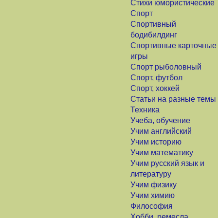
Стихи юмористические
Спорт
Спортивный
бодибилдинг
Спортивные карточные
игры
Спорт рыболовный
Спорт, футбол
Спорт, хоккей
Статьи на разные темы
Техника
Учеба, обучение
Учим английский
Учим историю
Учим математику
Учим русский язык и
литературу
Учим физику
Учим химию
Философия
Хобби, ремесла