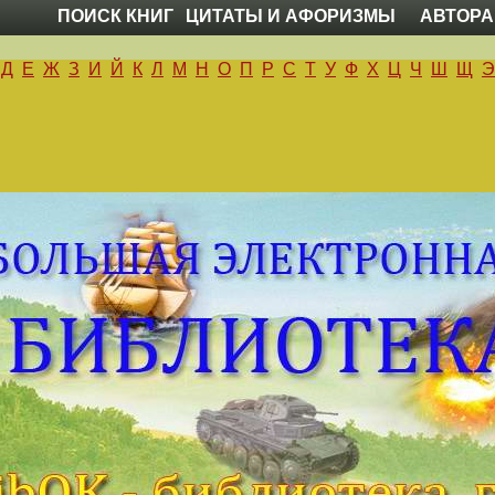
ПОИСК КНИГ
ЦИТАТЫ И АФОРИЗМЫ
АВТОРА
Д
Е
Ж
З
И
Й
К
Л
М
Н
О
П
Р
С
Т
У
Ф
Х
Ц
Ч
Ш
Щ
Э