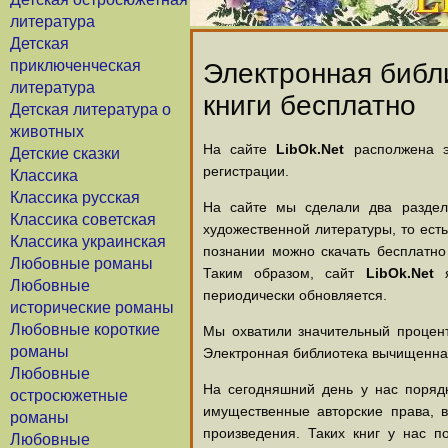
литература
Детская
приключенческая
Электронная библи
литература
книги бесплатно
Детская литература о
животных
На сайте
LibOk.Net
располжена эл
Детские сказки
регистрации.
Классика
Классика русская
На сайте мы сделали два раздела
Классика советская
художественной литературы, то есть
Классика украинская
познании можно скачать бесплатно
Любовные романы
Таким образом, сайт
LibOk.Net
я
Любовные
периодически обновляется.
исторические романы
Любовные короткие
Мы охватили значительный процент
романы
Электронная библиотека вычищенная
Любовные
На сегодняшний день у нас порядк
остросюжетные
имущественные авторские права, 
романы
произведения. Таких книг у нас п
Любовные