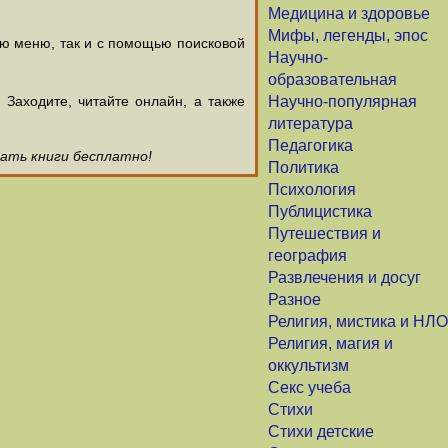
Медицина и здоровье
Мифы, легенды, эпос
ью меню, так и с помощью поисковой
Научно-
образовательная
аходите, читайте онлайн, а также
Научно-популярная
литература
Педагогика
чать книги бесплатно!
Политика
Психология
Публицистика
Путешествия и
география
Развлечения и досуг
Разное
Религия, мистика и НЛО
Религия, магия и
оккультизм
Секс учеба
Стихи
Стихи детские