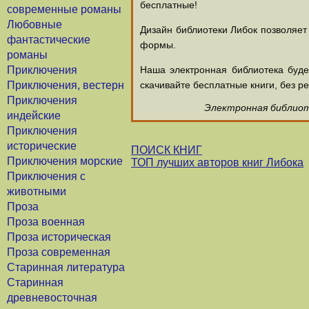
бесплатные!
современные романы
Любовные
Дизайн библиотеки Либок позволяет
фантастические
формы.
романы
Приключения
Наша электронная библиотека буд
Приключения, вестерн
скачивайте бесплатные книги, без ре
Приключения
Электронная библиоте
индейские
Приключения
исторические
ПОИСК КНИГ
Приключения морские
ТОП лучших авторов книг Либока
Приключения с
животными
Проза
Проза военная
Проза историческая
Проза современная
Старинная литература
Старинная
древневосточная