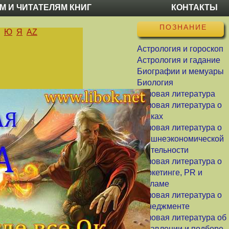
М И ЧИТАТЕЛЯМ КНИГ
КОНТАКТЫ
ПОЗНАНИЕ
Ю
Я
AZ
Астрология и гороскоп
Астрология и гадание
Биографии и мемуары
Биология
Деловая литература
Деловая литература о
банках
Деловая литература о
внешнеэкономической
деятельности
Деловая литература о
маркетинге, PR и
рекламе
Деловая литература о
менеджменте
Деловая литература об
управлении и подборе