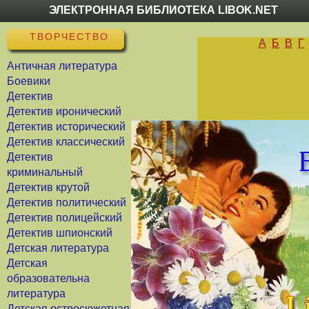
ЭЛЕКТРОННАЯ БИБЛИОТЕКА LIBOK.NET
ТВОРЧЕСТВО
А
Б
В
Г
Античная литература
Боевики
Детектив
Детектив иронический
Детектив исторический
Детектив классический
Детектив
криминальный
Детектив крутой
Детектив политический
Детектив полицейский
Детектив шпионский
Детская литература
Детская
образовательна
литература
Детская остросюжетная