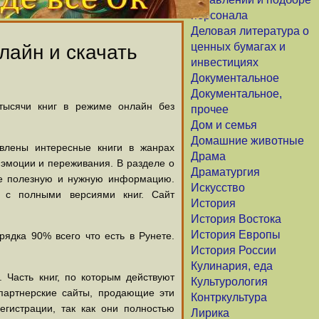
персонала
Деловая литература о
ценных бумагах и
лайн и скачать
инвестициях
Документальное
Документальное,
 тысячи книг в режиме онлайн без
прочее
Дом и семья
Домашние животные
авлены интересные книги в жанрах
Драма
х эмоции и переживания. В разделе о
Драматургия
щие полезную и нужную информацию.
Искусство
й с полными версиями книг. Сайт
История
История Востока
История Европы
ядка 90% всего что есть в Рунете.
История России
Кулинария, еда
 Часть книг, по которым действуют
Культурология
партнерские сайты, продающие эти
Контркультура
егистрации, так как они полностью
Лирика