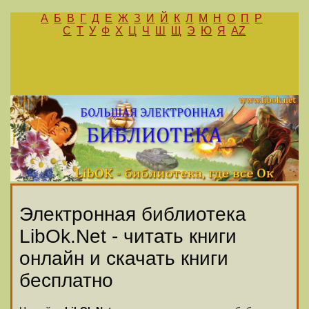
А
Б
В
Г
Д
Е
Ж
З
И
Й
К
Л
М
Н
О
П
Р
С
Т
У
Ф
Х
Ц
Ч
Ш
Щ
Э
Ю
Я
AZ
Электронная библиотека
LibOk.Net - читать книги
онлайн и скачать книги
бесплатно