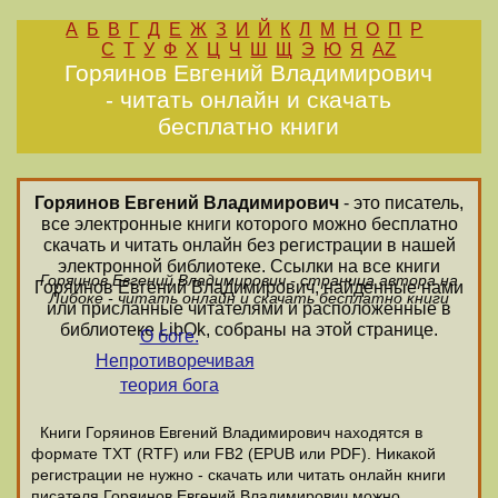
А
Б
В
Г
Д
Е
Ж
З
И
Й
К
Л
М
Н
О
П
Р
С
Т
У
Ф
Х
Ц
Ч
Ш
Щ
Э
Ю
Я
AZ
Горяинов Евгений Владимирович
- читать онлайн и скачать
бесплатно книги
Горяинов Евгений Владимирович
- это писатель,
все электронные книги которого можно бесплатно
скачать и читать онлайн без регистрации в нашей
электронной библиотеке. Ссылки на все книги
Горяинов Евгений Владимирович - страница автора на
Горяинов Евгений Владимирович, найденные нами
Либоке - читать онлайн и скачать бесплатно книги
или присланные читателями и расположенные в
библиотеке LibOk, собраны на этой странице.
О боге.
Непротиворечивая
теория бога
Книги Горяинов Евгений Владимирович находятся в
формате ТХТ (RTF) или FB2 (EPUB или PDF). Никакой
регистрации не нужно - скачать или читать онлайн книги
писателя Горяинов Евгений Владимирович можно