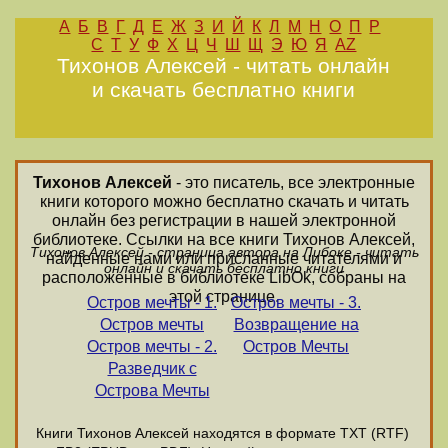
А
Б
В
Г
Д
Е
Ж
З
И
Й
К
Л
М
Н
О
П
Р
С
Т
У
Ф
Х
Ц
Ч
Ш
Щ
Э
Ю
Я
AZ
Тихонов Алексей - читать онлайн
и скачать бесплатно книги
Тихонов Алексей
- это писатель, все электронные
книги которого можно бесплатно скачать и читать
онлайн без регистрации в нашей электронной
библиотеке. Ссылки на все книги Тихонов Алексей,
Тихонов Алексей - страница автора на Либоке - читать
найденные нами или присланные читателями и
онлайн и скачать бесплатно книги
расположенные в библиотеке LibOk, собраны на
этой странице.
Остров мечты - 1.
Остров мечты - 3.
Остров мечты
Возвращение на
Остров мечты - 2.
Остров Мечты
Разведчик с
Острова Мечты
Книги Тихонов Алексей находятся в формате ТХТ (RTF)