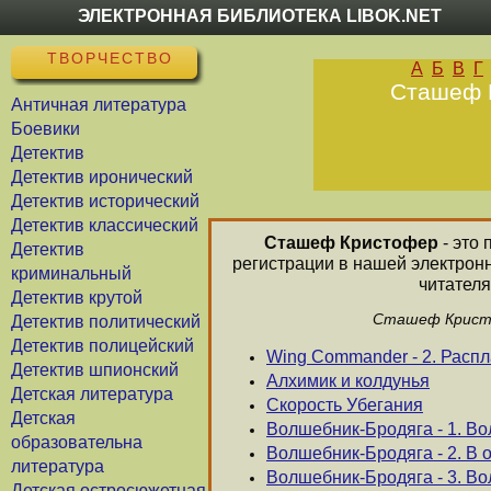
ЭЛЕКТРОННАЯ БИБЛИОТЕКА LIBOK.NET
ТВОРЧЕСТВО
А
Б
В
Г
Сташеф К
Античная литература
Боевики
Детектив
Детектив иронический
Детектив исторический
Детектив классический
Сташеф Кристофер
- это 
Детектив
регистрации в нашей электрон
криминальный
читателя
Детектив крутой
Сташеф Кристо
Детектив политический
Детектив полицейский
Wing Commander - 2. Распл
Детектив шпионский
Алхимик и колдунья
Детская литература
Скорость Убегания
Детская
Волшебник-Бродяга - 1. В
образовательна
Волшебник-Бродяга - 2. В 
литература
Волшебник-Бродяга - 3. Во
Детская остросюжетная