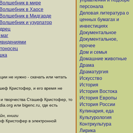
 Волшебник в мире
персонала
 Волшебник в Хаосе
Деловая литература о
 Волшебник в Мидгарде
ценных бумагах и
 Волшебник и узурпатор
инвестициях
удрец
Документальное
 маг
Документальное,
ривидениями
прочее
стоносец
Дом и семья
шка
Домашние животные
Драма
Драматургия
и не нужно - скачать или читать
Искусство
История
ашеф Кристофер, и его время не
История Востока
История Европы
и творчества Сташеф Кристофер, то
История России
.org или bigenc.ru, где есть
Кулинария, еда
йн, книги
Культурология
шеф Кристофер в электронной
Контркультура
Лирика