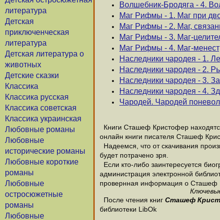
Волшебник-Бродяга - 4. В
литература
Маг Рифмы - 1. Маг при дв
Детская
Маг Рифмы - 2. Маг, связа
приключенческая
Маг Рифмы - 3. Маг-целите
литература
Маг Рифмы - 4. Маг-менес
Детская литература о
Наследники чародея - 1. Л
животных
Наследники чародея - 2. Р
Детские сказки
Наследники чародея - 3. 
Классика
Наследники чародея - 4. З
Классика русская
Чародей. Чародей понево
Классика советская
Классика украинская
Книги Сташеф Кристофер находятся 
Любовные романы
онлайн книги писателя Сташеф Крис
Любовные
Надеемся, что от скачивания произ
исторические романы
будет потрачено зря.
Любовные короткие
Если кто-либо заинтересуется био
романы
администрация электронной библиотек
Любовные
провернная информация о Сташеф 
Ключевые
остросюжетные
После чтения книг
Сташеф Крис
романы
библиотеки LibOk
Любовные