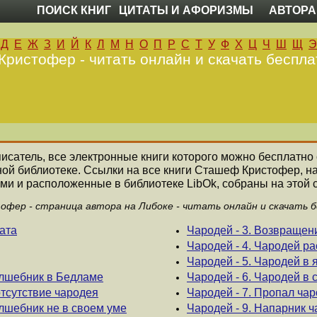
ПОИСК КНИГ
ЦИТАТЫ И АФОРИЗМЫ
АВТОРА
Д
Е
Ж
З
И
Й
К
Л
М
Н
О
П
Р
С
Т
У
Ф
Х
Ц
Ч
Ш
Щ
Э
ристофер - читать онлайн и скачать беспла
писатель, все электронные книги которого можно бесплатно 
ной библиотеке. Ссылки на все книги Сташеф Кристофер, 
ми и расположенные в библиотеке LibOk, собраны на этой 
фер - страница автора на Либоке - читать онлайн и скачать б
ата
Чародей - 3. Возвращен
Чародей - 4. Чародей р
Чародей - 5. Чародей в 
олшебник в Бедламе
Чародей - 6. Чародей в 
отсутствие чародея
Чародей - 7. Пропал ча
лшебник не в своем уме
Чародей - 9. Напарник 