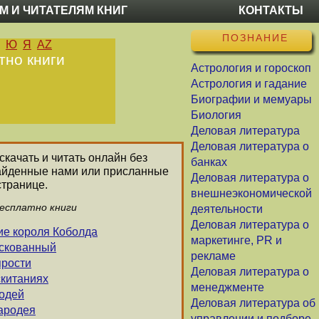
М И ЧИТАТЕЛЯМ КНИГ
КОНТАКТЫ
ПОЗНАНИЕ
Ю
Я
AZ
тно книги
Астрология и гороскоп
Астрология и гадание
Биографии и мемуары
Биология
Деловая литература
Деловая литература о
скачать и читать онлайн без
банках
найденные нами или присланные
Деловая литература о
странице.
внешнеэкономической
есплатно книги
деятельности
Деловая литература о
ие короля Коболда
маркетинге, PR и
аскованный
рекламе
ярости
Деловая литература о
скитаниях
менеджменте
родей
Деловая литература об
чародея
управлении и подборе