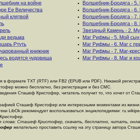
олшебник на войне
Волшебник-Бродяга - 5.
оре Ее Величества
Волшебник-Бродяга - 6.
нный клятвой
Волшебник-Бродяга - 7.
ль
Волшебник-Бродяга - 8.
трель
Звездный Камень - 2. М
еди ведьма
Маг Рифмы - 5. Мой сын
ыцарь Ртуть
Маг Рифмы - 6. Маг с п
Зачарованный книжник
Маг Рифмы - 7. Маг-кре
десь водятся чудовища
Маг Рифмы - 8. Маг и ко
ле
в формате ТХТ (RTF) или FB2 (EPUB или PDF). Никакой регистраци
тофер можно бесплатно, без регистрации и без СМС.
ведения Сташеф Кристофер, читатель получит то, что хочет от Ст
графией Сташеф Кристофер или интересными моментами из жизни 
и LibOk рекомендует воспользоваться энциклопедиями: ru.wikipedia
Кристофер.
 слова: Сташеф Кристофер, скачать, бесплатно, читать, онла
тофер
желательно проставить ссылку на эту страницу автора Ста