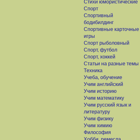
Стихи юмористические
Спорт
Спортивный
бодибилдинг
Спортивные карточные
игры
Спорт рыболовный
Спорт, футбол
Спорт, хоккей
Статьи на разные темы
Техника
Учеба, обучение
Учим английский
Учим историю
Учим математику
Учим русский язык и
литературу
Учим физику
Учим химию
Философия
Хобби, ремесла