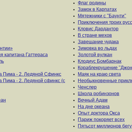
Флаг родины
Замок в Карпатах
Мятежники с ''Баунти''
Приключения троих русс
Кловис Дардантор
В стране мехов
Завещание чудака
нтии»
Зимовка во льдах
я капитана Гаттераса
Золотой вулкан
ль
Клодиус Бомбарнак
Кораблекрушение ''Джон
 Пима - 2. Ледяной Сфинкс
Маяк на краю света
Пима - 2. Ледяной сфинкс (с
Необыкновенные приклю
Ченслер
Школа робинзонов
еан
Вечный Адам
На дне океана
Опыт доктора Окса
Париж покоряет всех
Пятьсот миллионов бег