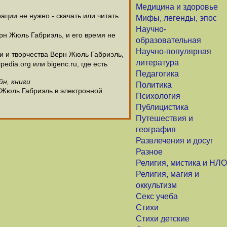
Медицина и здоровье
ции не нужно - скачать или читать
Мифы, легенды, эпос
Научно-
рн Жюль Габриэль, и его время не
образовательная
Научно-популярная
 и творчества Верн Жюль Габриэль,
литература
dia.org или bigenc.ru, где есть
Педагогика
йн, книги
Политика
 Жюль Габриэль в электронной
Психология
Публицистика
Путешествия и
география
Развлечения и досуг
Разное
Религия, мистика и НЛО
Религия, магия и
оккультизм
Секс учеба
Стихи
Стихи детские