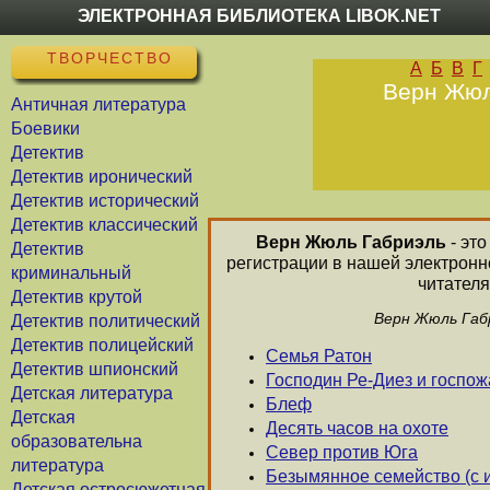
ЭЛЕКТРОННАЯ БИБЛИОТЕКА LIBOK.NET
ТВОРЧЕСТВО
А
Б
В
Г
Верн Жюль
Античная литература
Боевики
Детектив
Детектив иронический
Детектив исторический
Детектив классический
Верн Жюль Габриэль
- это
Детектив
регистрации в нашей электронн
криминальный
читателя
Детектив крутой
Верн Жюль Габр
Детектив политический
Детектив полицейский
Cемья Ратон
Детектив шпионский
Господин Ре-Диез и госпо
Детская литература
Блеф
Детская
Десять часов на охоте
образовательна
Север против Юга
литература
Безымянное семейство (с 
Детская остросюжетная