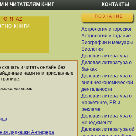
М И ЧИТАТЕЛЯМ КНИГ
КОНТАКТЫ
ПОЗНАНИЕ
Ю
Я
AZ
атно книги
Астрология и гороскоп
Астрология и гадание
Биографии и мемуары
Биология
Деловая литература
Деловая литература о
 скачать и читать онлайн без
банках
 найденные нами или присланные
Деловая литература о
странице.
внешнеэкономической
бесплатно книги
деятельности
Деловая литература о
маркетинге, PR и
рекламе
Деловая литература о
ица
менеджменте
Деловая литература об
ения дядюшки Антифера
управлении и подборе