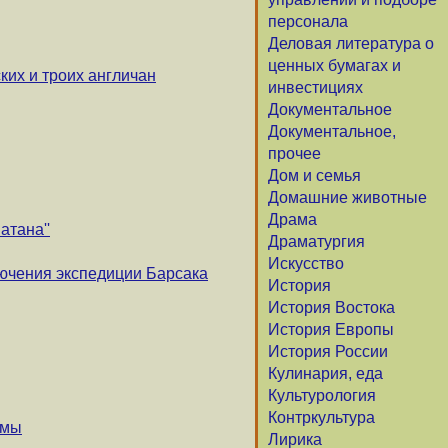
персонала
Деловая литература о
ценных бумагах и
ких и троих англичан
инвестициях
Документальное
Документальное,
прочее
Дом и семья
Домашние животные
Драма
атана''
Драматургия
Искусство
чения экспедиции Барсака
История
История Востока
История Европы
История России
Кулинария, еда
Культурология
Контркультура
умы
Лирика