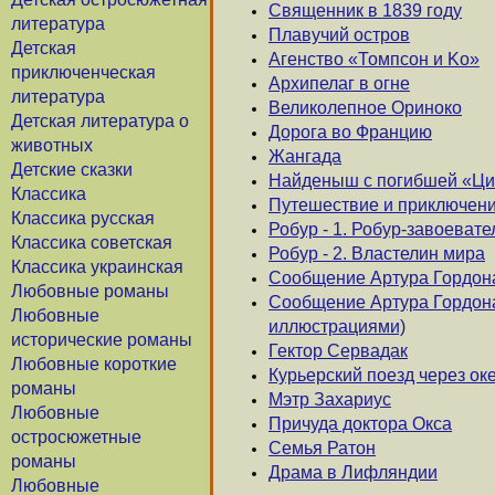
Священник в 1839 году
литература
Плавучий остров
Детская
Агенство «Томпсон и Kо»
приключенческая
Архипелаг в огне
литература
Великолепное Ориноко
Детская литература о
Дорога во Францию
животных
Жангада
Детские сказки
Найденыш с погибшей «Ци
Классика
Путешествие и приключени
Классика русская
Робур - 1. Робур-завоевате
Классика советская
Робур - 2. Властелин мира
Классика украинская
Сообщение Артура Гордона
Любовные романы
Сообщение Артура Гордона 
Любовные
иллюстрациями)
исторические романы
Гектор Сервадак
Любовные короткие
Курьерский поезд через ок
романы
Мэтр Захариус
Любовные
Причуда доктора Окса
остросюжетные
Семья Ратон
романы
Драма в Лифляндии
Любовные