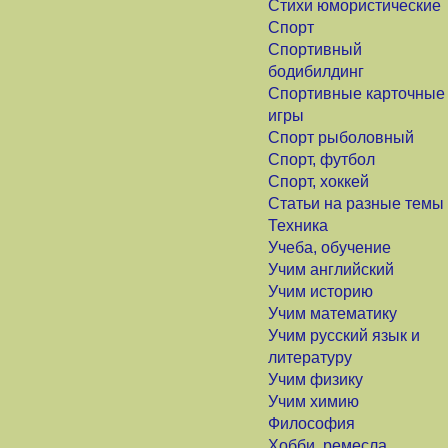
Стихи юмористические
Спорт
Спортивный
бодибилдинг
Спортивные карточные
игры
Спорт рыболовный
Спорт, футбол
Спорт, хоккей
Статьи на разные темы
Техника
Учеба, обучение
Учим английский
Учим историю
Учим математику
Учим русский язык и
литературу
Учим физику
Учим химию
Философия
Хобби, ремесла