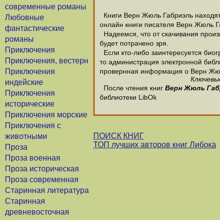
современные романы
Книги Верн Жюль Габриэль находятс
Любовные
онлайн книги писателя Верн Жюль Г
фантастические
Надеемся, что от скачивания произв
романы
будет потрачено зря.
Приключения
Если кто-либо заинтересуется био
Приключения, вестерн
то администрация электронной библио
Приключения
провернная информация о Верн Жю
Ключевые
индейские
После чтения книг
Верн Жюль Габ
Приключения
библиотеки LibOk
исторические
Приключения морские
Приключения с
ПОИСК КНИГ
животными
ТОП лучших авторов книг Либока
Проза
Проза военная
Проза историческая
Проза современная
Старинная литература
Старинная
древневосточная