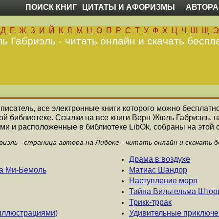
ПОИСК КНИГ
ЦИТАТЫ И АФОРИЗМЫ
АВТОРА
Д
Е
Ж
З
И
Й
К
Л
М
Н
О
П
Р
С
Т
У
Ф
Х
Ц
Ч
Ш
Щ
Э
 Габриэль - читать онлайн и скачать беспл
 писатель, все электронные книги которого можно бесплатно
ой библиотеке. Ссылки на все книги Верн Жюль Габриэль,
ми и расположенные в библиотеке LibOk, собраны на этой 
иэль - страница автора на Либоке - читать онлайн и скачать 
Драма в воздухе
жа Ми-Бемоль
Матиас Шандор
Наступление моря
Тайна Вильгельма Штор
Трикк-тррак
иллюстрациями)
Удивительные приключ