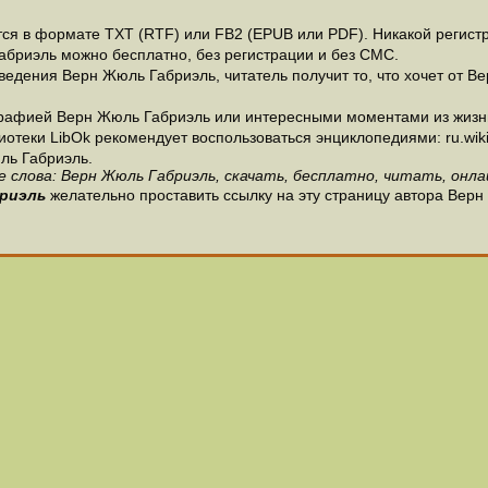
я в формате ТХТ (RTF) или FB2 (EPUB или PDF). Никакой регистра
абриэль можно бесплатно, без регистрации и без СМС.
едения Верн Жюль Габриэль, читатель получит то, что хочет от Ве
графией Верн Жюль Габриэль или интересными моментами из жизни
теки LibOk рекомендует воспользоваться энциклопедиями: ru.wikipe
ль Габриэль.
 слова: Верн Жюль Габриэль, скачать, бесплатно, читать, онла
риэль
желательно проставить ссылку на эту страницу автора Верн