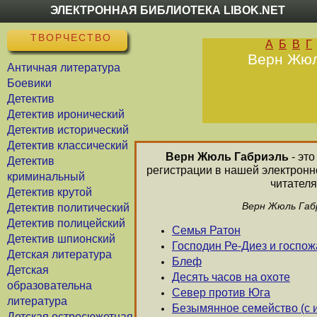
ЭЛЕКТРОННАЯ БИБЛИОТЕКА LIBOK.NET
ТВОРЧЕСТВО
А
Б
В
Г
Верн Жюль
Античная литература
Боевики
Детектив
Детектив иронический
Детектив исторический
Детектив классический
Верн Жюль Габриэль
- это
Детектив
регистрации в нашей электронн
криминальный
читателя
Детектив крутой
Верн Жюль Габр
Детектив политический
Детектив полицейский
Cемья Ратон
Детектив шпионский
Господин Ре-Диез и госпо
Детская литература
Блеф
Детская
Десять часов на охоте
образовательна
Север против Юга
литература
Безымянное семейство (с 
Детская остросюжетная