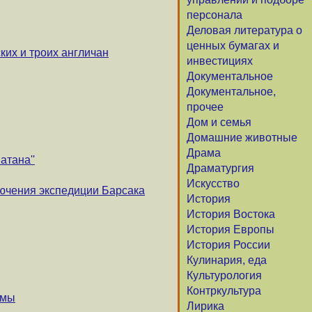
персонала
Деловая литература о
ценных бумагах и
ких и троих англичан
инвестициях
Документальное
Документальное,
прочее
Дом и семья
Домашние животные
Драма
атана''
Драматургия
Искусство
чения экспедиции Барсака
История
История Востока
История Европы
История России
Кулинария, еда
Культурология
Контркультура
умы
Лирика