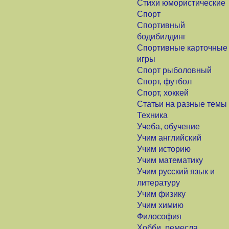
Стихи юмористические
Спорт
Спортивный
бодибилдинг
Спортивные карточные
игры
Спорт рыболовный
Спорт, футбол
Спорт, хоккей
Статьи на разные темы
Техника
Учеба, обучение
Учим английский
Учим историю
Учим математику
Учим русский язык и
литературу
Учим физику
Учим химию
Философия
Хобби, ремесла