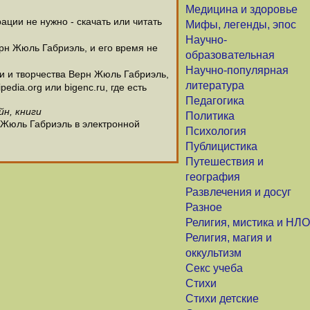
Медицина и здоровье
ции не нужно - скачать или читать
Мифы, легенды, эпос
Научно-
рн Жюль Габриэль, и его время не
образовательная
Научно-популярная
 и творчества Верн Жюль Габриэль,
литература
dia.org или bigenc.ru, где есть
Педагогика
йн, книги
Политика
 Жюль Габриэль в электронной
Психология
Публицистика
Путешествия и
география
Развлечения и досуг
Разное
Религия, мистика и НЛО
Религия, магия и
оккультизм
Секс учеба
Стихи
Стихи детские