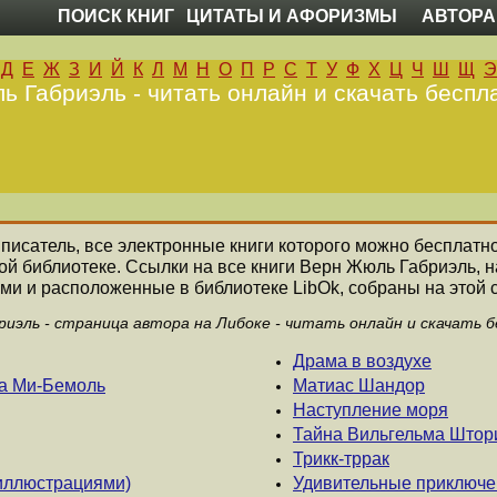
ПОИСК КНИГ
ЦИТАТЫ И АФОРИЗМЫ
АВТОРА
Д
Е
Ж
З
И
Й
К
Л
М
Н
О
П
Р
С
Т
У
Ф
Х
Ц
Ч
Ш
Щ
Э
 Габриэль - читать онлайн и скачать беспл
 писатель, все электронные книги которого можно бесплатно
ой библиотеке. Ссылки на все книги Верн Жюль Габриэль,
ми и расположенные в библиотеке LibOk, собраны на этой 
иэль - страница автора на Либоке - читать онлайн и скачать 
Драма в воздухе
жа Ми-Бемоль
Матиас Шандор
Наступление моря
Тайна Вильгельма Штор
Трикк-тррак
иллюстрациями)
Удивительные приключ