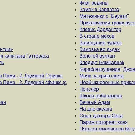
Флаг родины
Замок в Карпатах
Мятежники с ''Баунти''
Приключения троих русс
Кловис Дардантор
В стране мехов
Завещание чудака
нтии»
Зимовка во льдах
я капитана Гаттераса
Золотой вулкан
ль
Клодиус Бомбарнак
Кораблекрушение ''Джон
 Пима - 2. Ледяной Сфинкс
Маяк на краю света
Пима - 2. Ледяной сфинкс (с
Необыкновенные приклю
Ченслер
Школа робинзонов
еан
Вечный Адам
На дне океана
Опыт доктора Окса
Париж покоряет всех
Пятьсот миллионов бег