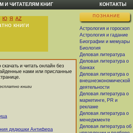
М И ЧИТАТЕЛЯМ КНИГ
КОНТАКТЫ
ПОЗНАНИЕ
Ю
Я
AZ
атно книги
Астрология и гороскоп
Астрология и гадание
Биографии и мемуары
Биология
Деловая литература
Деловая литература о
 скачать и читать онлайн без
банках
 найденные нами или присланные
Деловая литература о
странице.
внешнеэкономической
бесплатно книги
деятельности
Деловая литература о
маркетинге, PR и
рекламе
Деловая литература о
ица
менеджменте
Деловая литература об
ения дядюшки Антифера
управлении и подборе