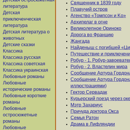
Священник в 1839 году
литература
Плавучий остров
Детская
Агенство «Томпсон и Kо»
приключенческая
Архипелаг в огне
литература
Великолепное Ориноко
Детская литература о
Дорога во Францию
животных
Жангада
Детские сказки
Найденыш с погибшей «Ци
Классика
Путешествие и приключени
Классика русская
Робур - 1. Робур-завоевате
Классика советская
Робур - 2. Властелин мира
Классика украинская
Сообщение Артура Гордона
Любовные романы
Сообщение Артура Гордона 
Любовные
иллюстрациями)
исторические романы
Гектор Сервадак
Любовные короткие
Курьерский поезд через ок
романы
Мэтр Захариус
Любовные
Причуда доктора Окса
остросюжетные
Семья Ратон
романы
Драма в Лифляндии
Любовные