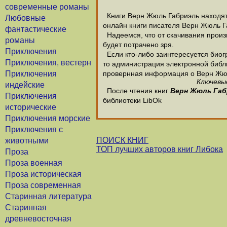
современные романы
Книги Верн Жюль Габриэль находятс
Любовные
онлайн книги писателя Верн Жюль Г
фантастические
Надеемся, что от скачивания произв
романы
будет потрачено зря.
Приключения
Если кто-либо заинтересуется био
Приключения, вестерн
то администрация электронной библио
Приключения
провернная информация о Верн Жю
Ключевые
индейские
После чтения книг
Верн Жюль Габ
Приключения
библиотеки LibOk
исторические
Приключения морские
Приключения с
ПОИСК КНИГ
животными
ТОП лучших авторов книг Либока
Проза
Проза военная
Проза историческая
Проза современная
Старинная литература
Старинная
древневосточная