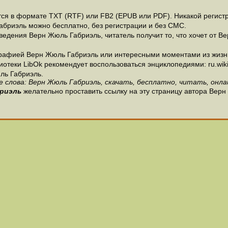
я в формате ТХТ (RTF) или FB2 (EPUB или PDF). Никакой регистра
абриэль можно бесплатно, без регистрации и без СМС.
едения Верн Жюль Габриэль, читатель получит то, что хочет от Ве
графией Верн Жюль Габриэль или интересными моментами из жизни
теки LibOk рекомендует воспользоваться энциклопедиями: ru.wikipe
ль Габриэль.
 слова: Верн Жюль Габриэль, скачать, бесплатно, читать, онла
риэль
желательно проставить ссылку на эту страницу автора Верн