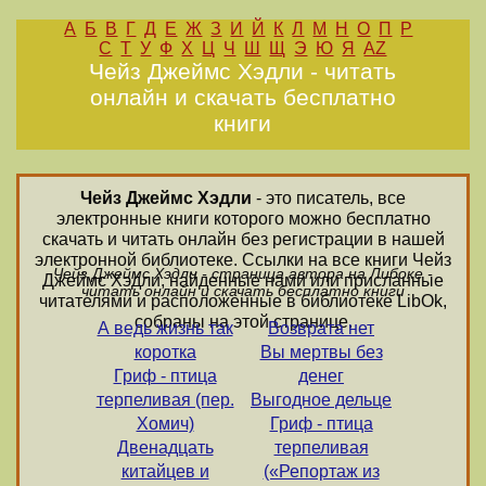
А
Б
В
Г
Д
Е
Ж
З
И
Й
К
Л
М
Н
О
П
Р
С
Т
У
Ф
Х
Ц
Ч
Ш
Щ
Э
Ю
Я
AZ
Чейз Джеймс Хэдли - читать
онлайн и скачать бесплатно
книги
Чейз Джеймс Хэдли
- это писатель, все
электронные книги которого можно бесплатно
скачать и читать онлайн без регистрации в нашей
электронной библиотеке. Ссылки на все книги Чейз
Чейз Джеймс Хэдли - страница автора на Либоке -
Джеймс Хэдли, найденные нами или присланные
читать онлайн и скачать бесплатно книги
читателями и расположенные в библиотеке LibOk,
собраны на этой странице.
А ведь жизнь так
Возврата нет
коротка
Вы мертвы без
Гриф - птица
денег
терпеливая (пер.
Выгодное дельце
Хомич)
Гриф - птица
Двенадцать
терпеливая
китайцев и
(«Репортаж из