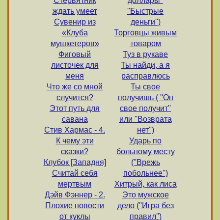
Стервятник
доллары''
ждать умеет
''Быстрые
Сувенир из
деньги'')
«Клуба
Торговцы живым
мушкетеров»
товаром
Фиговый
Туз в рукаве
листочек для
Ты найди, а я
меня
расправлюсь
Что же со мной
Ты свое
случится?
получишь ( ''Он
Этот путь для
свое получит''
савана
или ''Возврата
Стив Хармас - 4.
нет'')
К чему эти
Ударь по
сказки?
больному месту
Клубок [Западня]
(''Врежь
Считай себя
побольнее'')
мертвым
Хитрый, как лиса
Дэйв Фэннер - 2.
Это мужское
Плохие новости
дело (''Игра без
от куклы
правил'')