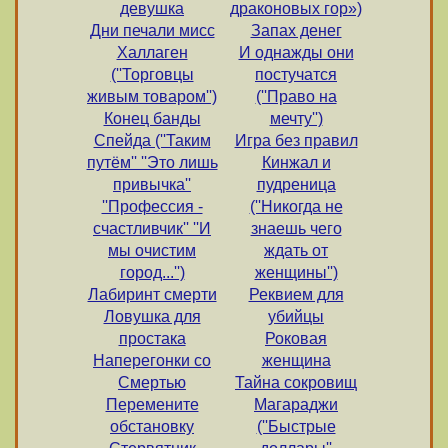
девушка
драконовых гор»)
Дни печали мисс
Запах денег
Халлаген
И однажды они
(''Торговцы
постучатся
живым товаром'')
(''Право на
Конец банды
мечту'')
Спейда (''Таким
Игра без правил
путём'' ''Это лишь
Кинжал и
привычка''
пудреница
''Профессия -
(''Никогда не
счастливчик'' ''И
знаешь чего
мы очистим
ждать от
город...'')
женщины'')
Лабиринт смерти
Реквием для
Ловушка для
убийцы
простака
Роковая
Наперегонки со
женщина
Смертью
Тайна сокровищ
Перемените
Магараджи
обстановку
(''Быстрые