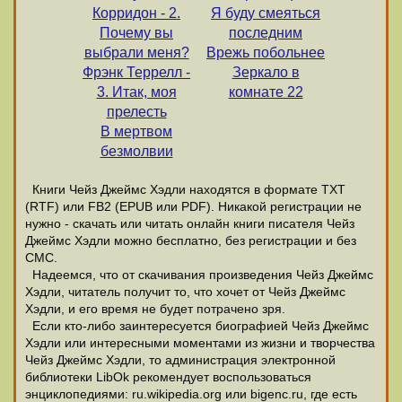
Корридон - 2.
Я буду смеяться
Почему вы
последним
выбрали меня?
Врежь побольнее
Фрэнк Террелл -
Зеркало в
3. Итак, моя
комнате 22
прелесть
В мертвом
безмолвии
Книги Чейз Джеймс Хэдли находятся в формате ТХТ
(RTF) или FB2 (EPUB или PDF). Никакой регистрации не
нужно - скачать или читать онлайн книги писателя Чейз
Джеймс Хэдли можно бесплатно, без регистрации и без
СМС.
Надеемся, что от скачивания произведения Чейз Джеймс
Хэдли, читатель получит то, что хочет от Чейз Джеймс
Хэдли, и его время не будет потрачено зря.
Если кто-либо заинтересуется биографией Чейз Джеймс
Хэдли или интересными моментами из жизни и творчества
Чейз Джеймс Хэдли, то администрация электронной
библиотеки LibOk рекомендует воспользоваться
энциклопедиями: ru.wikipedia.org или bigenc.ru, где есть