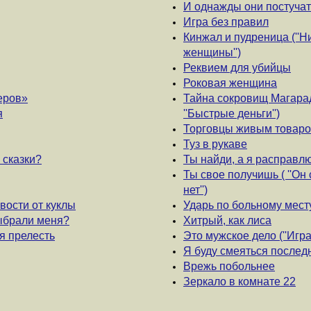
И однажды они постучатся
Игра без правил
Кинжал и пудреница (''Н
женщины'')
Реквием для убийцы
Роковая женщина
еров»
Тайна сокровищ Магарад
я
''Быстрые деньги'')
Торговцы живым товар
Туз в рукаве
 сказки?
Ты найди, а я расправл
Ты свое получишь ( ''Он 
нет'')
вости от куклы
Ударь по больному месту
выбрали меня?
Хитрый, как лиса
оя прелесть
Это мужское дело (''Игра
Я буду смеяться послед
Врежь побольнее
Зеркало в комнате 22