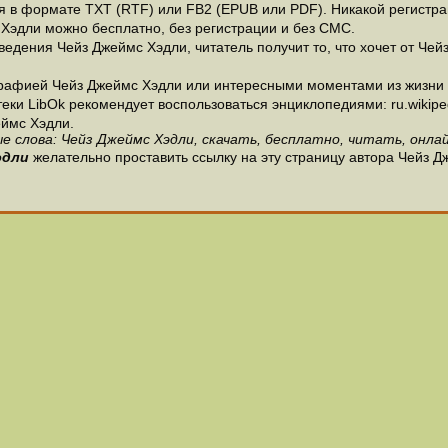
 в формате ТХТ (RTF) или FB2 (EPUB или PDF). Никакой регистраци
 Хэдли можно бесплатно, без регистрации и без СМС.
едения Чейз Джеймс Хэдли, читатель получит то, что хочет от Чей
рафией Чейз Джеймс Хэдли или интересными моментами из жизни и
и LibOk рекомендует воспользоваться энциклопедиями: ru.wikipedia
ймс Хэдли.
е слова: Чейз Джеймс Хэдли, скачать, бесплатно, читать, онлай
эдли
желательно проставить ссылку на эту страницу автора Чейз Д