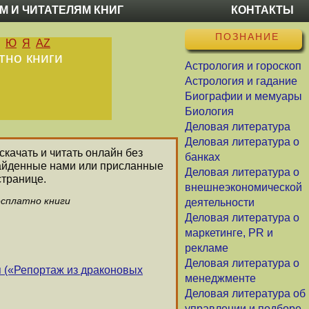
М И ЧИТАТЕЛЯМ КНИГ
КОНТАКТЫ
ПОЗНАНИЕ
Ю
Я
AZ
тно книги
Астрология и гороскоп
Астрология и гадание
Биографии и мемуары
Биология
Деловая литература
Деловая литература о
скачать и читать онлайн без
банках
найденные нами или присланные
Деловая литература о
странице.
внешнеэкономической
есплатно книги
деятельности
Деловая литература о
маркетинге, PR и
рекламе
Деловая литература о
я («Репортаж из драконовых
менеджменте
Деловая литература об
управлении и подборе