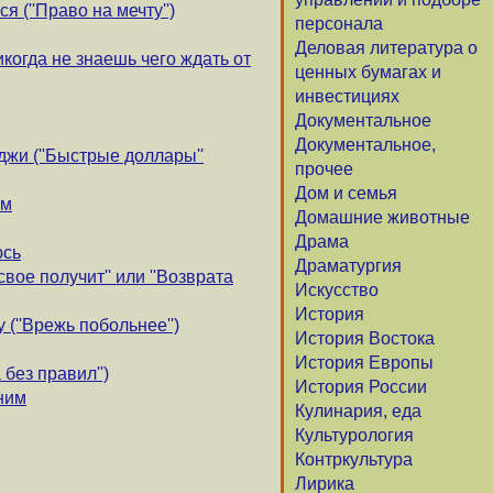
 (''Право на мечту'')
персонала
Деловая литература о
икогда не знаешь чего ждать от
ценных бумагах и
инвестициях
Документальное
Документальное,
жи (''Быстрые доллары''
прочее
Дом и семья
ом
Домашние животные
Драма
юсь
Драматургия
свое получит'' или ''Возврата
Искусство
История
 (''Врежь побольнее'')
История Востока
История Европы
 без правил'')
История России
ним
Кулинария, еда
Культурология
Контркультура
Лирика