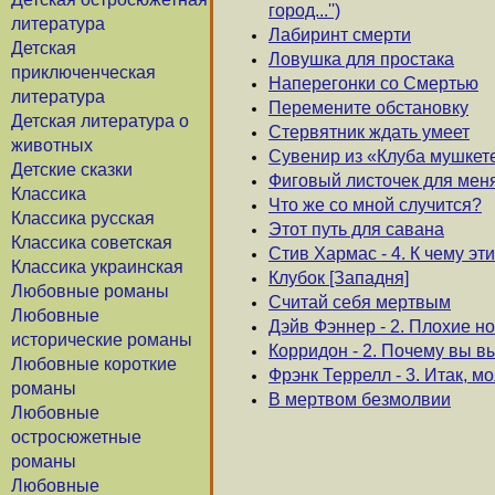
город...'')
литература
Лабиринт смерти
Детская
Ловушка для простака
приключенческая
Наперегонки со Смертью
литература
Перемените обстановку
Детская литература о
Стервятник ждать умеет
животных
Сувенир из «Клуба мушкет
Детские сказки
Фиговый листочек для мен
Классика
Что же со мной случится?
Классика русская
Этот путь для савана
Классика советская
Стив Хармас - 4. К чему эти
Классика украинская
Клубок [Западня]
Любовные романы
Считай себя мертвым
Любовные
Дэйв Фэннер - 2. Плохие но
исторические романы
Корридон - 2. Почему вы 
Любовные короткие
Фрэнк Террелл - 3. Итак, м
романы
В мертвом безмолвии
Любовные
остросюжетные
романы
Любовные