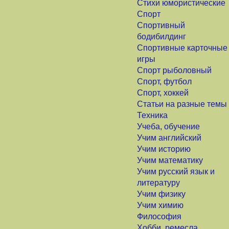
Стихи юмористические
Спорт
Спортивный
бодибилдинг
Спортивные карточные
игры
Спорт рыболовный
Спорт, футбол
Спорт, хоккей
Статьи на разные темы
Техника
Учеба, обучение
Учим английский
Учим историю
Учим математику
Учим русский язык и
литературу
Учим физику
Учим химию
Философия
Хобби, ремесла