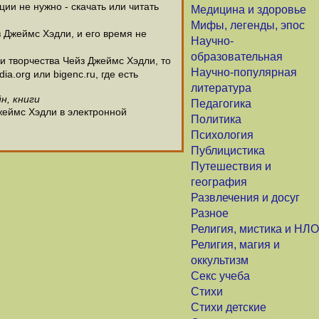
и не нужно - скачать или читать
Медицина и здоровье
Мифы, легенды, эпос
з Джеймс Хэдли, и его время не
Научно-
образовательная
 творчества Чейз Джеймс Хэдли, то
Научно-популярная
.org или bigenc.ru, где есть
литература
н, книги
Педагогика
жеймс Хэдли в электронной
Политика
Психология
Публицистика
Путешествия и
география
Развлечения и досуг
Разное
Религия, мистика и НЛО
Религия, магия и
оккультизм
Секс учеба
Стихи
Стихи детские