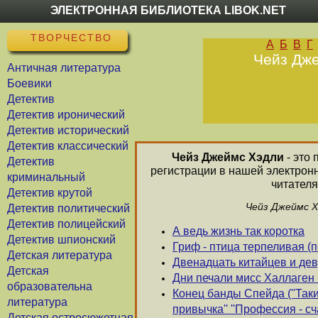
ЭЛЕКТРОННАЯ БИБЛИОТЕКА LIBOK.NET
ТВОРЧЕСТВО
А
Б
В
Г
Чейз Дже
Античная литература
Боевики
Детектив
Детектив иронический
Детектив исторический
Детектив классический
Чейз Джеймс Хэдли
- это 
Детектив
регистрации в нашей электрон
криминальный
читателя
Детектив крутой
Чейз Джеймс Х
Детектив политический
Детектив полицейский
А ведь жизнь так коротка
Детектив шпионский
Гриф - птица терпеливая (п
Детская литература
Двенадцать китайцев и де
Детская
Дни печали мисс Халлаген 
образовательна
Конец банды Спейда (''Таки
литература
привычка'' ''Профессия - сч
Детская остросюжетная