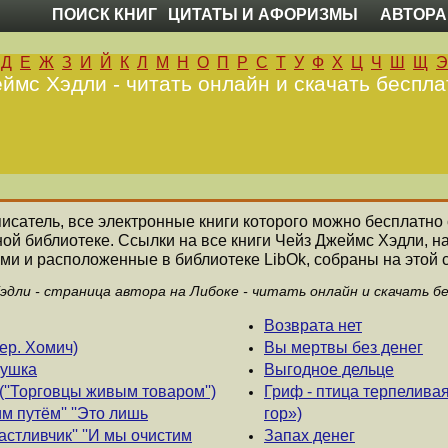
ПОИСК КНИГ
ЦИТАТЫ И АФОРИЗМЫ
АВТОРА
Д
Е
Ж
З
И
Й
К
Л
М
Н
О
П
Р
С
Т
У
Ф
Х
Ц
Ч
Ш
Щ
Э
ймс Хэдли - читать онлайн и скачать беспла
писатель, все электронные книги которого можно бесплатно 
ной библиотеке. Ссылки на все книги Чейз Джеймс Хэдли, 
ми и расположенные в библиотеке LibOk, собраны на этой 
эдли - страница автора на Либоке - читать онлайн и скачать б
Возврата нет
ер. Хомич)
Вы мертвы без денег
вушка
Выгодное дельце
(''Торговцы живым товаром'')
Гриф - птица терпелива
м путём'' ''Это лишь
гор»)
астливчик'' ''И мы очистим
Запах денег