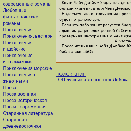
Книги Чейз Джеймс Хэдли находятся
современные романы
онлайн книги писателя Чейз Джеймс
Любовные
Надеемся, что от скачивания произв
фантастические
будет потрачено зря.
романы
Если кто-либо заинтересуется биог
Приключения
администрация электронной библиотек
Приключения, вестерн
провернная информация о Чейз Дже
Ключевы
Приключения
После чтения книг
Чейз Джеймс Х
индейские
библиотеки LibOk
Приключения
исторические
Приключения морские
ПОИСК КНИГ
Приключения с
ТОП лучших авторов книг Либока
животными
Проза
Проза военная
Проза историческая
Проза современная
Старинная литература
Старинная
древневосточная