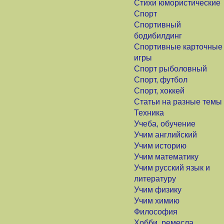
Стихи юмористические
Спорт
Спортивный
бодибилдинг
Спортивные карточные
игры
Спорт рыболовный
Спорт, футбол
Спорт, хоккей
Статьи на разные темы
Техника
Учеба, обучение
Учим английский
Учим историю
Учим математику
Учим русский язык и
литературу
Учим физику
Учим химию
Философия
Хобби, ремесла