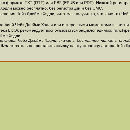
 в формате ТХТ (RTF) или FB2 (EPUB или PDF). Никакой регистраци
 Хэдли можно бесплатно, без регистрации и без СМС.
едения Чейз Джеймс Хэдли, читатель получит то, что хочет от Чей
рафией Чейз Джеймс Хэдли или интересными моментами из жизни и
и LibOk рекомендует воспользоваться энциклопедиями: ru.wikipedia
ймс Хэдли.
е слова: Чейз Джеймс Хэдли, скачать, бесплатно, читать, онлай
эдли
желательно проставить ссылку на эту страницу автора Чейз Д