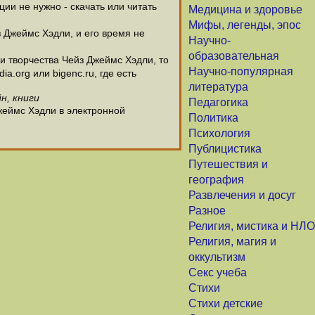
и не нужно - скачать или читать
Медицина и здоровье
Мифы, легенды, эпос
з Джеймс Хэдли, и его время не
Научно-
образовательная
 творчества Чейз Джеймс Хэдли, то
Научно-популярная
.org или bigenc.ru, где есть
литература
н, книги
Педагогика
жеймс Хэдли в электронной
Политика
Психология
Публицистика
Путешествия и
география
Развлечения и досуг
Разное
Религия, мистика и НЛО
Религия, магия и
оккультизм
Секс учеба
Стихи
Стихи детские