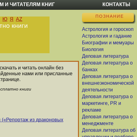
М И ЧИТАТЕЛЯМ КНИГ
КОНТАКТЫ
ПОЗНАНИЕ
Ю
Я
AZ
тно книги
Астрология и гороскоп
Астрология и гадание
Биографии и мемуары
Биология
Деловая литература
Деловая литература о
скачать и читать онлайн без
банках
найденные нами или присланные
Деловая литература о
странице.
внешнеэкономической
есплатно книги
деятельности
Деловая литература о
маркетинге, PR и
рекламе
Деловая литература о
я («Репортаж из драконовых
менеджменте
Деловая литература об
управлении и подборе