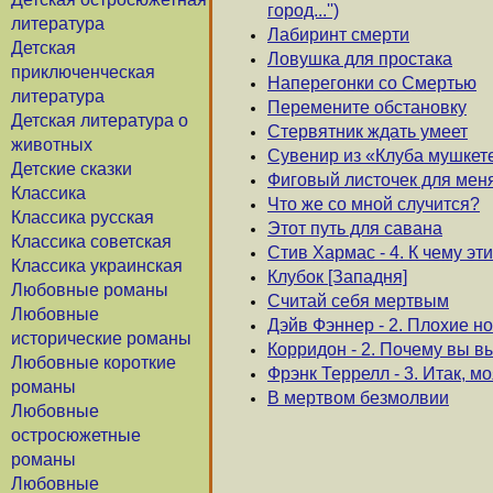
город...'')
литература
Лабиринт смерти
Детская
Ловушка для простака
приключенческая
Наперегонки со Смертью
литература
Перемените обстановку
Детская литература о
Стервятник ждать умеет
животных
Сувенир из «Клуба мушкет
Детские сказки
Фиговый листочек для мен
Классика
Что же со мной случится?
Классика русская
Этот путь для савана
Классика советская
Стив Хармас - 4. К чему эти
Классика украинская
Клубок [Западня]
Любовные романы
Считай себя мертвым
Любовные
Дэйв Фэннер - 2. Плохие но
исторические романы
Корридон - 2. Почему вы 
Любовные короткие
Фрэнк Террелл - 3. Итак, м
романы
В мертвом безмолвии
Любовные
остросюжетные
романы
Любовные