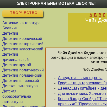
ЭЛЕКТРОННАЯ БИБЛИОТЕКА LIBOK.NET
ТВОРЧЕСТВО
А
Б
В
Г
Чейз Дже
Античная литература
Боевики
Детектив
Детектив иронический
Детектив исторический
Детектив классический
Чейз Джеймс Хэдли
- это 
Детектив
регистрации в нашей электрон
криминальный
читателя
Детектив крутой
Чейз Джеймс Х
Детектив политический
Детектив полицейский
А ведь жизнь так коротка
Детектив шпионский
Гриф - птица терпеливая (п
Детская литература
Двенадцать китайцев и де
Детская
Дни печали мисс Халлаген 
образовательна
Конец банды Спейда (''Таки
литература
привычка'' ''Профессия - сч
Детская остросюжетная