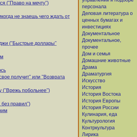
 (''Право на мечту'')
персонала
Деловая литература о
икогда не знаешь чего ждать от
ценных бумагах и
инвестициях
Документальное
Документальное,
жи (''Быстрые доллары''
прочее
Дом и семья
ом
Домашние животные
Драма
юсь
Драматургия
свое получит'' или ''Возврата
Искусство
История
 (''Врежь побольнее'')
История Востока
История Европы
 без правил'')
История России
ним
Кулинария, еда
Культурология
Контркультура
Лирика