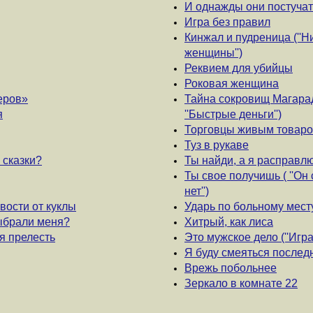
И однажды они постучатся
Игра без правил
Кинжал и пудреница (''Н
женщины'')
Реквием для убийцы
Роковая женщина
еров»
Тайна сокровищ Магарад
я
''Быстрые деньги'')
Торговцы живым товар
Туз в рукаве
 сказки?
Ты найди, а я расправл
Ты свое получишь ( ''Он 
нет'')
вости от куклы
Ударь по больному месту
выбрали меня?
Хитрый, как лиса
оя прелесть
Это мужское дело (''Игра
Я буду смеяться послед
Врежь побольнее
Зеркало в комнате 22