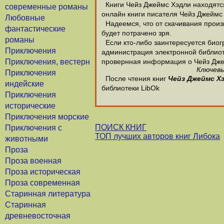
Книги Чейз Джеймс Хэдли находятся
современные романы
онлайн книги писателя Чейз Джеймс
Любовные
Надеемся, что от скачивания произв
фантастические
будет потрачено зря.
романы
Если кто-либо заинтересуется биог
Приключения
администрация электронной библиотек
Приключения, вестерн
провернная информация о Чейз Дже
Ключевы
Приключения
После чтения книг
Чейз Джеймс Х
индейские
библиотеки LibOk
Приключения
исторические
Приключения морские
ПОИСК КНИГ
Приключения с
ТОП лучших авторов книг Либока
животными
Проза
Проза военная
Проза историческая
Проза современная
Старинная литература
Старинная
древневосточная