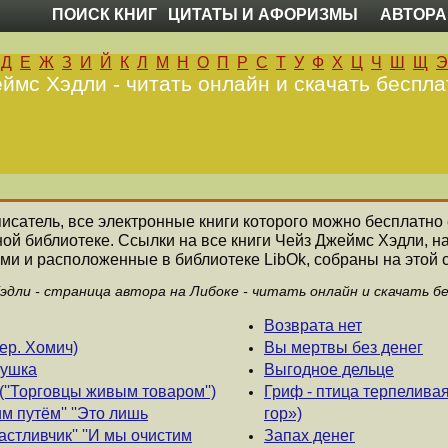
ПОИСК КНИГ
ЦИТАТЫ И АФОРИЗМЫ
АВТОРА
Д
Е
Ж
З
И
Й
К
Л
М
Н
О
П
Р
С
Т
У
Ф
Х
Ц
Ч
Ш
Щ
Э
ймс Хэдли - читать онлайн и скачать беспла
писатель, все электронные книги которого можно бесплатно 
ной библиотеке. Ссылки на все книги Чейз Джеймс Хэдли, 
ми и расположенные в библиотеке LibOk, собраны на этой 
эдли - страница автора на Либоке - читать онлайн и скачать б
Возврата нет
ер. Хомич)
Вы мертвы без денег
вушка
Выгодное дельце
(''Торговцы живым товаром'')
Гриф - птица терпелива
м путём'' ''Это лишь
гор»)
астливчик'' ''И мы очистим
Запах денег