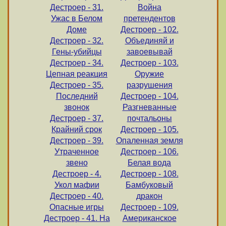
Дестроер - 31.
Война
Ужас в Белом
претендентов
Доме
Дестроер - 102.
Дестроер - 32.
Объединяй и
Гены-убийцы
завоевывай
Дестроер - 34.
Дестроер - 103.
Цепная реакция
Оружие
Дестроер - 35.
разрушения
Последний
Дестроер - 104.
звонок
Разгневанные
Дестроер - 37.
почтальоны
Крайний срок
Дестроер - 105.
Дестроер - 39.
Опаленная земля
Утраченное
Дестроер - 106.
звено
Белая вода
Дестроер - 4.
Дестроер - 108.
Укол мафии
Бамбуковый
Дестроер - 40.
дракон
Опасные игры
Дестроер - 109.
Дестроер - 41. На
Американское