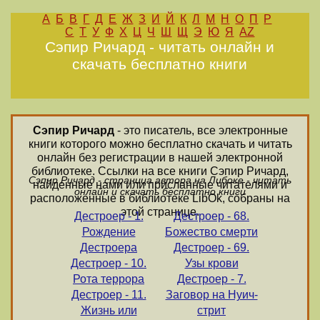
А
Б
В
Г
Д
Е
Ж
З
И
Й
К
Л
М
Н
О
П
Р
С
Т
У
Ф
Х
Ц
Ч
Ш
Щ
Э
Ю
Я
AZ
Сэпир Ричард - читать онлайн и
скачать бесплатно книги
Сэпир Ричард
- это писатель, все электронные
книги которого можно бесплатно скачать и читать
онлайн без регистрации в нашей электронной
библиотеке. Ссылки на все книги Сэпир Ричард,
Сэпир Ричард - страница автора на Либоке - читать
найденные нами или присланные читателями и
онлайн и скачать бесплатно книги
расположенные в библиотеке LibOk, собраны на
этой странице.
Дестроер - 1.
Дестроер - 68.
Рождение
Божество смерти
Дестроера
Дестроер - 69.
Дестроер - 10.
Узы крови
Рота террора
Дестроер - 7.
Дестроер - 11.
Заговор на Нуич-
Жизнь или
стрит