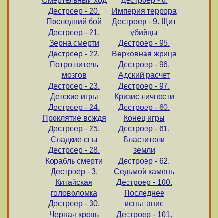
Смертельный ход
Дестроер - 8.
Дестроер - 20.
Империя террора
Последний бой
Дестроер - 9. Щит
Дестроер - 21.
убийцы
Зерна смерти
Дестроер - 95.
Дестроер - 22.
Верховная жрица
Потрошитель
Дестроер - 96.
мозгов
Адский расчет
Дестроер - 23.
Дестроер - 97.
Детские игры
Кризис личности
Дестроер - 24.
Дестроер - 60.
Проклятие вождя
Конец игры
Дестроер - 25.
Дестроер - 61.
Сладкие сны
Властители
Дестроер - 28.
земли
Корабль смерти
Дестроер - 62.
Дестроер - 3.
Седьмой камень
Китайская
Дестроер - 100.
головоломка
Последнее
Дестроер - 30.
испытание
Черная кровь
Дестроер - 101.