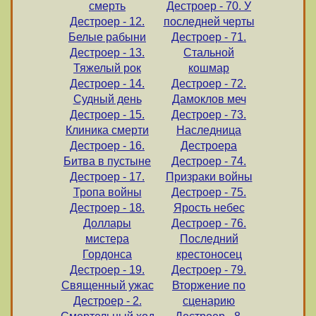
смерть
Дестроер - 70. У
Дестроер - 12.
последней черты
Белые рабыни
Дестроер - 71.
Дестроер - 13.
Стальной
Тяжелый рок
кошмар
Дестроер - 14.
Дестроер - 72.
Судный день
Дамоклов меч
Дестроер - 15.
Дестроер - 73.
Клиника смерти
Наследница
Дестроер - 16.
Дестроера
Битва в пустыне
Дестроер - 74.
Дестроер - 17.
Призраки войны
Тропа войны
Дестроер - 75.
Дестроер - 18.
Ярость небес
Доллары
Дестроер - 76.
мистера
Последний
Гордонса
крестоносец
Дестроер - 19.
Дестроер - 79.
Священный ужас
Вторжение по
Дестроер - 2.
сценарию