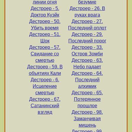
линии огня
безумие
Дестроер - 5.
Дестроер - 26. В
Доктор Куэйк
руках врага
Дестроер - 50.
Дестроер - 27.
Убить время
Последний оплот
Дестроер - 51.
Дестроер - 29.
Шок
Последний порог
Дестроер - 57.
Дестроер - 33.
Свидание со
Остров Зомби
смертью
Дестроер - 63.
Дестроер - 59. В
Небо падает
объятиях Кали
Дестроер - 64.
Дестроер - 6.
Последний
Исцеление
алхимик
смертью
Дестроер - 65.
Дестроер - 67.
Потерянное
Сатанинский
прошлое
взгляд
Дестроер - 98.
Заманчивая
мишень
Дестроер - 99.