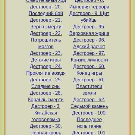
Смертельный ход
Дестроер - 8.
Дестроер - 20.
Империя террора
Последний бой
Дестроер - 9. Щит
Дестроер - 21.
убийцы
Зерна смерти
Дестроер - 95.
Дестроер - 22.
Верховная жрица
Потрошитель
Дестроер - 96.
мозгов
Адский расчет
Дестроер - 23.
Дестроер - 97.
Детские игры
Кризис личности
Дестроер - 24.
Дестроер - 60.
Проклятие вождя
Конец игры
Дестроер - 25.
Дестроер - 61.
Сладкие сны
Властители
Дестроер - 28.
земли
Корабль смерти
Дестроер - 62.
Дестроер - 3.
Седьмой камень
Китайская
Дестроер - 100.
головоломка
Последнее
Дестроер - 30.
испытание
Черная кровь
Дестроер - 101.