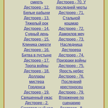
смерть
Дестроер - 70. У
Дестроер - 12.
последней черты
Белые рабыни
Дестроер - 71.
Дестроер - 13.
Стальной
Тяжелый рок
кошмар
Дестроер - 14.
Дестроер - 72.
Судный день
Дамоклов меч
Дестроер - 15.
Дестроер - 73.
Клиника смерти
Наследница
Дестроер - 16.
Дестроера
Битва в пустыне
Дестроер - 74.
Дестроер - 17.
Призраки войны
Тропа войны
Дестроер - 75.
Дестроер - 18.
Ярость небес
Доллары
Дестроер - 76.
мистера
Последний
Гордонса
крестоносец
Дестроер - 19.
Дестроер - 79.
Священный ужас
Вторжение по
Дестроер - 2.
сценарию