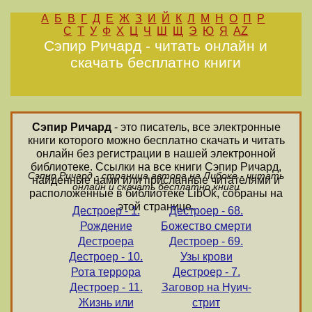
А
Б
В
Г
Д
Е
Ж
З
И
Й
К
Л
М
Н
О
П
Р
С
Т
У
Ф
Х
Ц
Ч
Ш
Щ
Э
Ю
Я
AZ
Сэпир Ричард - читать онлайн и
скачать бесплатно книги
Сэпир Ричард
- это писатель, все электронные
книги которого можно бесплатно скачать и читать
онлайн без регистрации в нашей электронной
библиотеке. Ссылки на все книги Сэпир Ричард,
Сэпир Ричард - страница автора на Либоке - читать
найденные нами или присланные читателями и
онлайн и скачать бесплатно книги
расположенные в библиотеке LibOk, собраны на
этой странице.
Дестроер - 1.
Дестроер - 68.
Рождение
Божество смерти
Дестроера
Дестроер - 69.
Дестроер - 10.
Узы крови
Рота террора
Дестроер - 7.
Дестроер - 11.
Заговор на Нуич-
Жизнь или
стрит