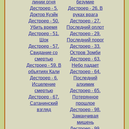
линии огня
безумие
Дестроер - 5.
Дестроер - 26. В
Доктор Куэйк
руках врага
Дестроер - 50.
Дестроер - 27.
Убить время
Последний оплот
Дестроер - 51.
Дестроер - 29.
Шок
Последний порог
Дестроер - 57.
Дестроер - 33.
Свидание со
Остров Зомби
смертью
Дестроер - 63.
Дестроер - 59. В
Небо падает
объятиях Кали
Дестроер - 64.
Дестроер - 6.
Последний
Исцеление
алхимик
смертью
Дестроер - 65.
Дестроер - 67.
Потерянное
Сатанинский
прошлое
взгляд
Дестроер - 98.
Заманчивая
мишень
Дестроер - 99.