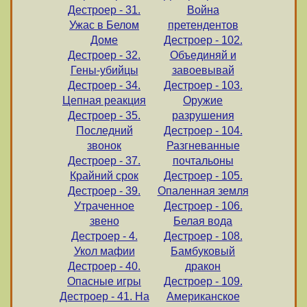
Дестроер - 31.
Война
Ужас в Белом
претендентов
Доме
Дестроер - 102.
Дестроер - 32.
Объединяй и
Гены-убийцы
завоевывай
Дестроер - 34.
Дестроер - 103.
Цепная реакция
Оружие
Дестроер - 35.
разрушения
Последний
Дестроер - 104.
звонок
Разгневанные
Дестроер - 37.
почтальоны
Крайний срок
Дестроер - 105.
Дестроер - 39.
Опаленная земля
Утраченное
Дестроер - 106.
звено
Белая вода
Дестроер - 4.
Дестроер - 108.
Укол мафии
Бамбуковый
Дестроер - 40.
дракон
Опасные игры
Дестроер - 109.
Дестроер - 41. На
Американское