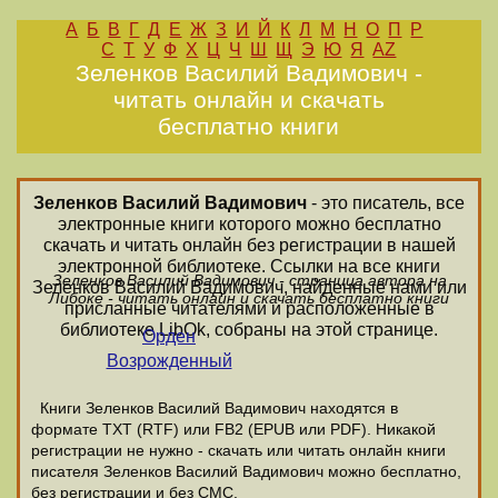
А
Б
В
Г
Д
Е
Ж
З
И
Й
К
Л
М
Н
О
П
Р
С
Т
У
Ф
Х
Ц
Ч
Ш
Щ
Э
Ю
Я
AZ
Зеленков Василий Вадимович -
читать онлайн и скачать
бесплатно книги
Зеленков Василий Вадимович
- это писатель, все
электронные книги которого можно бесплатно
скачать и читать онлайн без регистрации в нашей
электронной библиотеке. Ссылки на все книги
Зеленков Василий Вадимович - страница автора на
Зеленков Василий Вадимович, найденные нами или
Либоке - читать онлайн и скачать бесплатно книги
присланные читателями и расположенные в
библиотеке LibOk, собраны на этой странице.
Орден
Возрожденный
Книги Зеленков Василий Вадимович находятся в
формате ТХТ (RTF) или FB2 (EPUB или PDF). Никакой
регистрации не нужно - скачать или читать онлайн книги
писателя Зеленков Василий Вадимович можно бесплатно,
без регистрации и без СМС.