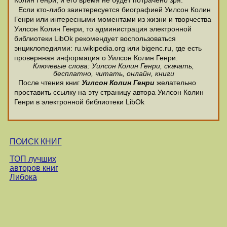
Колин Генри, и его время не будет потрачено зря.
Если кто-либо заинтересуется биографией Уилсон Колин
Генри или интересными моментами из жизни и творчества
Уилсон Колин Генри, то администрация электронной
библиотеки LibOk рекомендует воспользоваться
энциклопедиями: ru.wikipedia.org или bigenc.ru, где есть
провернная информация о Уилсон Колин Генри.
Ключевые слова: Уилсон Колин Генри, скачать,
бесплатно, читать, онлайн, книги
После чтения книг
Уилсон Колин Генри
желательно
проставить ссылку на эту страницу автора Уилсон Колин
Генри в электронной библиотеки LibOk
ПОИСК КНИГ
ТОП лучших
авторов книг
Либока