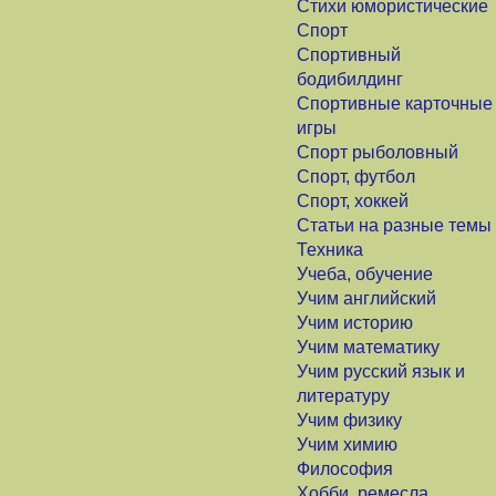
Стихи юмористические
Спорт
Спортивный
бодибилдинг
Спортивные карточные
игры
Спорт рыболовный
Спорт, футбол
Спорт, хоккей
Статьи на разные темы
Техника
Учеба, обучение
Учим английский
Учим историю
Учим математику
Учим русский язык и
литературу
Учим физику
Учим химию
Философия
Хобби, ремесла