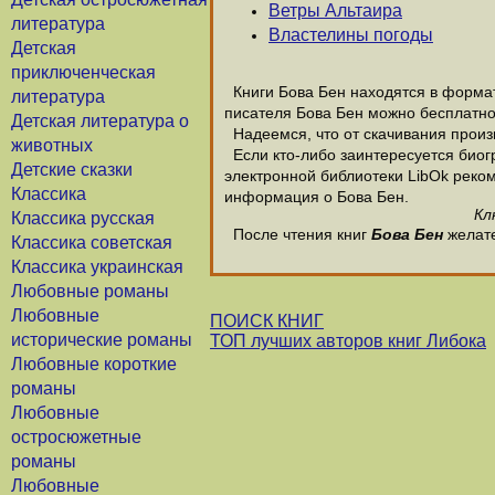
Ветры Альтаира
литература
Властелины погоды
Детская
приключенческая
Книги Бова Бен находятся в формате
литература
писателя Бова Бен можно бесплатно
Детская литература о
Надеемся, что от скачивания произве
животных
Если кто-либо заинтересуется биог
Детские сказки
электронной библиотеки LibOk рекоме
Классика
информация о Бова Бен.
Кл
Классика русская
После чтения книг
Бова Бен
желате
Классика советская
Классика украинская
Любовные романы
Любовные
ПОИСК КНИГ
исторические романы
ТОП лучших авторов книг Либока
Любовные короткие
романы
Любовные
остросюжетные
романы
Любовные