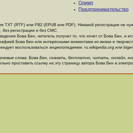
Олимп
Предпринимательство
 ТХТ (RTF) или FB2 (EPUB или PDF). Никакой регистрации не нужн
, без регистрации и без СМС.
дения Бова Бен, читатель получит то, что хочет от Бова Бен, и ег
рафией Бова Бен или интересными моментами из жизни и творчест
ндует воспользоваться энциклопедиями: ru.wikipedia.org или bigen
ючевые слова: Бова Бен, скачать, бесплатно, читать, онлайн, кн
льно проставить ссылку на эту страницу автора Бова Бен в электр