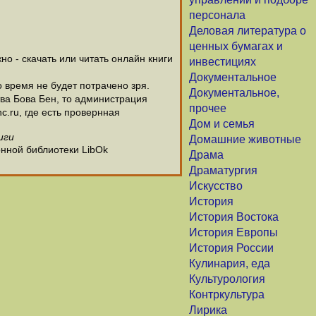
персонала
Деловая литература о
ценных бумагах и
о - скачать или читать онлайн книги
инвестициях
Документальное
о время не будет потрачено зря.
Документальное,
ва Бова Бен, то администрация
прочее
c.ru, где есть провернная
Дом и семья
иги
Домашние животные
онной библиотеки LibOk
Драма
Драматургия
Искусство
История
История Востока
История Европы
История России
Кулинария, еда
Культурология
Контркультура
Лирика