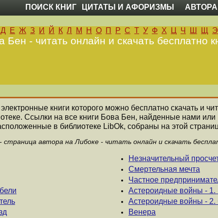
ПОИСК КНИГ
ЦИТАТЫ И АФОРИЗМЫ
АВТОРА
Д
Е
Ж
З
И
Й
К
Л
М
Н
О
П
Р
С
Т
У
Ф
Х
Ц
Ч
Ш
Щ
Э
а Бен - читать онлайн и скачать бесплатно к
е электронные книги которого можно бесплатно скачать и чи
отеке. Ссылки на все книги Бова Бен, найденные нами или
асположенные в библиотеке LibOk, собраны на этой страниц
 - страница автора на Либоке - читать онлайн и скачать беспла
Незначительный просче
Смертельная мечта
Частное предпринимате
ибели
Астероидные войны - 1.
тель
Астероидные войны - 2.
зд
Венера