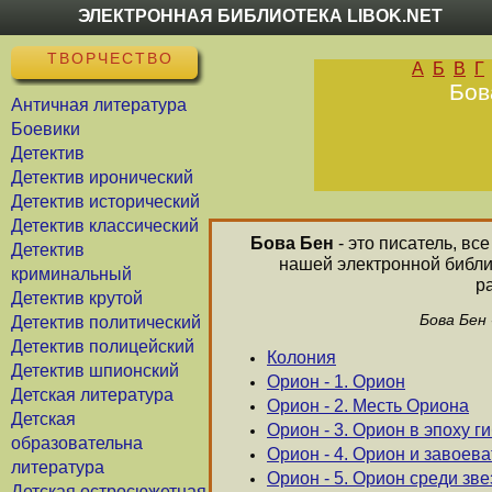
ЭЛЕКТРОННАЯ БИБЛИОТЕКА LIBOK.NET
ТВОРЧЕСТВО
А
Б
В
Г
Бов
Античная литература
Боевики
Детектив
Детектив иронический
Детектив исторический
Детектив классический
Бова Бен
- это писатель, вс
Детектив
нашей электронной библи
криминальный
р
Детектив крутой
Бова Бен
Детектив политический
Детектив полицейский
Колония
Детектив шпионский
Орион - 1. Орион
Детская литература
Орион - 2. Месть Ориона
Детская
Орион - 3. Орион в эпоху г
образовательна
Орион - 4. Орион и завоева
литература
Орион - 5. Орион среди зве
Детская остросюжетная