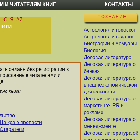
М И ЧИТАТЕЛЯМ КНИГ
КОНТАКТЫ
ПОЗНАНИЕ
Ю
Я
AZ
ниги
Астрология и гороскоп
Астрология и гадание
Биографии и мемуары
Биология
Деловая литература
Деловая литература о
тать онлайн без регистрации в
банках
 присланные читателями и
Деловая литература о
е.
внешнеэкономической
тно книги
деятельности
Деловая литература о
т
маркетинге, PR и
рекламе
льство
Деловая литература о
 На краю пропасти
менеджменте
 Старатели
Деловая литература об
управлении и подборе