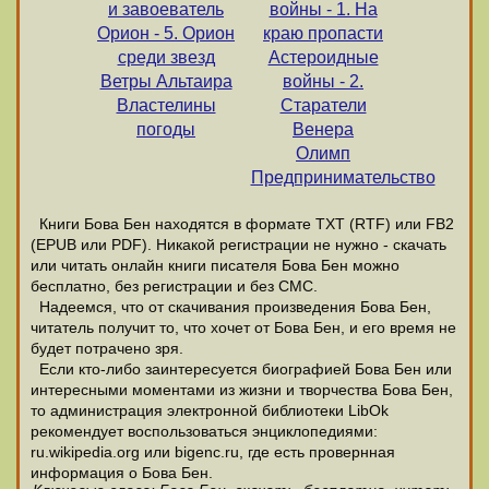
и завоеватель
войны - 1. На
Орион - 5. Орион
краю пропасти
среди звезд
Астероидные
Ветры Альтаира
войны - 2.
Властелины
Старатели
погоды
Венера
Олимп
Предпринимательство
Книги Бова Бен находятся в формате ТХТ (RTF) или FB2
(EPUB или PDF). Никакой регистрации не нужно - скачать
или читать онлайн книги писателя Бова Бен можно
бесплатно, без регистрации и без СМС.
Надеемся, что от скачивания произведения Бова Бен,
читатель получит то, что хочет от Бова Бен, и его время не
будет потрачено зря.
Если кто-либо заинтересуется биографией Бова Бен или
интересными моментами из жизни и творчества Бова Бен,
то администрация электронной библиотеки LibOk
рекомендует воспользоваться энциклопедиями:
ru.wikipedia.org или bigenc.ru, где есть провернная
информация о Бова Бен.