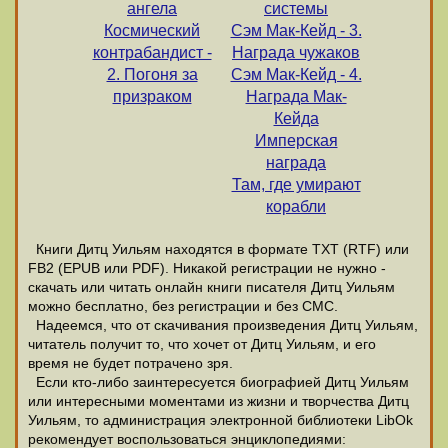
ангела
системы
Космический
Сэм Мак-Кейд - 3.
контрабандист -
Награда чужаков
2. Погоня за
Сэм Мак-Кейд - 4.
призраком
Награда Мак-
Кейда
Имперская
награда
Там, где умирают
корабли
Книги Дитц Уильям находятся в формате ТХТ (RTF) или
FB2 (EPUB или PDF). Никакой регистрации не нужно -
скачать или читать онлайн книги писателя Дитц Уильям
можно бесплатно, без регистрации и без СМС.
Надеемся, что от скачивания произведения Дитц Уильям,
читатель получит то, что хочет от Дитц Уильям, и его
время не будет потрачено зря.
Если кто-либо заинтересуется биографией Дитц Уильям
или интересными моментами из жизни и творчества Дитц
Уильям, то администрация электронной библиотеки LibOk
рекомендует воспользоваться энциклопедиями: