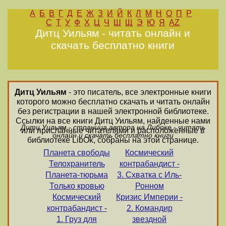
А
Б
В
Г
Д
Е
Ж
З
И
Й
К
Л
М
Н
О
П
Р
С
Т
У
Ф
Х
Ц
Ч
Ш
Щ
Э
Ю
Я
AZ
Дитц Уильям - читать онлайн и
скачать бесплатно книги
Дитц Уильям
- это писатель, все электронные книги
которого можно бесплатно скачать и читать онлайн
без регистрации в нашей электронной библиотеке.
Ссылки на все книги Дитц Уильям, найденные нами
Дитц Уильям - страница автора на Либоке - читать
или присланные читателями и расположенные в
онлайн и скачать бесплатно книги
библиотеке LibOk, собраны на этой странице.
Планета свободы
Космический
Телохранитель
контрабандист -
Планета-тюрьма
3. Схватка с Иль-
Только кровью
Ронном
Космический
Кризис Империи -
контрабандист -
2. Командир
1. Груз для
звездной