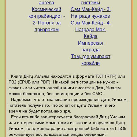
ангела
системы
Космический
Сэм Мак-Кейд - 3.
контрабандист -
Награда чужаков
2. Погоня за
Сэм Мак-Кейд - 4.
призраком
Награда Мак-
Кейда
Имперская
награда
Там, где умирают
корабли
Книги Дитц Уильям находятся в формате ТХТ (RTF) или
FB2 (EPUB или PDF). Никакой регистрации не нужно -
скачать или читать онлайн книги писателя Дитц Уильям
можно бесплатно, без регистрации и без СМС.
Надеемся, что от скачивания произведения Дитц Уильям,
читатель получит то, что хочет от Дитц Уильям, и его
время не будет потрачено зря.
Если кто-либо заинтересуется биографией Дитц Уильям
или интересными моментами из жизни и творчества Дитц
Уильям, то администрация электронной библиотеки LibOk
рекомендует воспользоваться энциклопедиями: