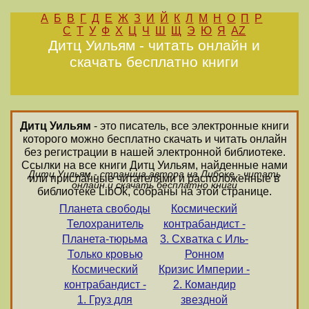
А
Б
В
Г
Д
Е
Ж
З
И
Й
К
Л
М
Н
О
П
Р
С
Т
У
Ф
Х
Ц
Ч
Ш
Щ
Э
Ю
Я
AZ
Дитц Уильям - читать онлайн и
скачать бесплатно книги
Дитц Уильям
- это писатель, все электронные книги
которого можно бесплатно скачать и читать онлайн
без регистрации в нашей электронной библиотеке.
Ссылки на все книги Дитц Уильям, найденные нами
Дитц Уильям - страница автора на Либоке - читать
или присланные читателями и расположенные в
онлайн и скачать бесплатно книги
библиотеке LibOk, собраны на этой странице.
Планета свободы
Космический
Телохранитель
контрабандист -
Планета-тюрьма
3. Схватка с Иль-
Только кровью
Ронном
Космический
Кризис Империи -
контрабандист -
2. Командир
1. Груз для
звездной