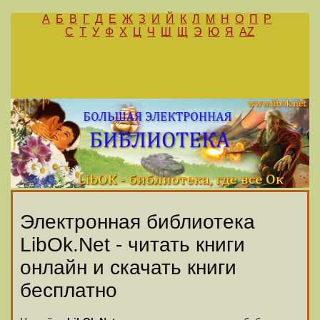
А
Б
В
Г
Д
Е
Ж
З
И
Й
К
Л
М
Н
О
П
Р
С
Т
У
Ф
Х
Ц
Ч
Ш
Щ
Э
Ю
Я
AZ
Электронная библиотека
LibOk.Net - читать книги
онлайн и скачать книги
бесплатно