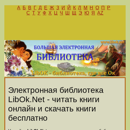
А
Б
В
Г
Д
Е
Ж
З
И
Й
К
Л
М
Н
О
П
Р
С
Т
У
Ф
Х
Ц
Ч
Ш
Щ
Э
Ю
Я
AZ
Электронная библиотека
LibOk.Net - читать книги
онлайн и скачать книги
бесплатно