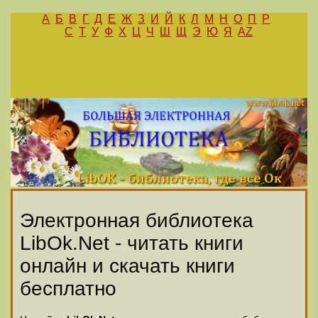
А
Б
В
Г
Д
Е
Ж
З
И
Й
К
Л
М
Н
О
П
Р
С
Т
У
Ф
Х
Ц
Ч
Ш
Щ
Э
Ю
Я
AZ
Электронная библиотека
LibOk.Net - читать книги
онлайн и скачать книги
бесплатно