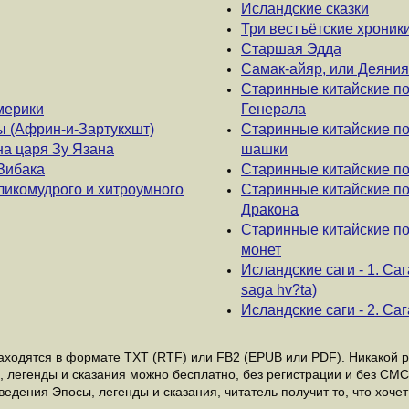
Исландские сказки
Три вестъётские хроник
Старшая Эдда
Самак-айяр, или Деяния
Старинные китайские по
мерики
Генерала
 (Африн-и-Зартукхшт)
Старинные китайские по
а царя Зу Язана
шашки
Зибака
Старинные китайские по
ликомудрого и хитроумного
Старинные китайские по
Дракона
Старинные китайские по
монет
Исландские саги - 1. Саг
saga hv?ta)
Исландские саги - 2. С
ходятся в формате ТХТ (RTF) или FB2 (EPUB или PDF). Никакой ре
, легенды и сказания можно бесплатно, без регистрации и без СМС
дения Эпосы, легенды и сказания, читатель получит то, что хочет 