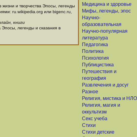
Медицина и здоровье
 жизни и творчества Эпосы, легенды
Мифы, легенды, эпос
и: ru.wikipedia.org или bigenc.ru,
Научно-
нлайн, книги
образовательная
 Эпосы, легенды и сказания в
Научно-популярная
литература
Педагогика
Политика
Психология
Публицистика
Путешествия и
география
Развлечения и досуг
Разное
Религия, мистика и НЛО
Религия, магия и
оккультизм
Секс учеба
Стихи
Стихи детские