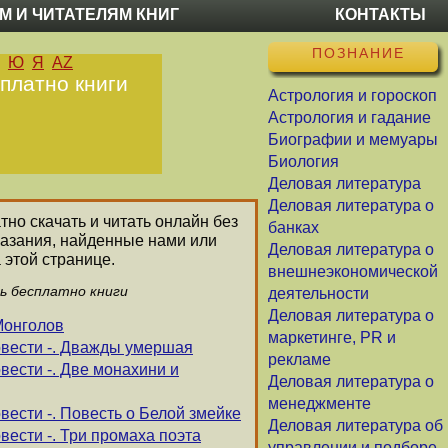
М И ЧИТАТЕЛЯМ КНИГ
КОНТАКТЫ
ПОЗНАНИЕ
Ю
Я
AZ
сплатно книги
Астрология и гороскоп
Астрология и гадание
Биографии и мемуары
Биология
Деловая литература
Деловая литература о
тно скачать и читать онлайн без
банках
казания, найденные нами или
Деловая литература о
 этой странице.
внешнеэкономической
ть бесплатно книги
деятельности
Деловая литература о
Монголов
маркетинге, PR и
овести -. Дважды умершая
рекламе
вести -. Две монахини и
Деловая литература о
менеджменте
вести -. Повесть о Белой змейке
Деловая литература об
вести -. Три промаха поэта
управлении и подборе