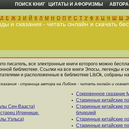
ПОИСК КНИГ
ЦИТАТЫ И АФОРИЗМЫ
АВТОРА
Д
Е
Ж
З
И
Й
К
Л
М
Н
О
П
Р
С
Т
У
Ф
Х
Ц
Ч
Ш
Щ
Э
ды и сказания - читать онлайн и скачать бе
это писатель, все электронные книги которого можно беспла
онной библиотеке. Ссылки на все книги Эпосы, легенды и с
ателями и расположенные в библиотеке LibOk, собраны на
сказания - страница автора на Либоке - читать онлайн и скача
Сокровенное сказание 
Старинные китайские п
алы Сен-Вааста)
Старинные китайские по
старец Игренище.
блудодей
лы Уэльса)
Старинные китайские по
Старинные китайские по