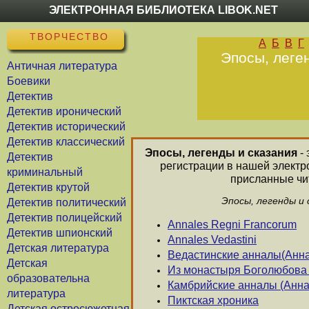
ЭЛЕКТРОННАЯ БИБЛИОТЕКА LIBOK.NET
ТВОРЧЕСТВО
А
Б
В
Г
Эпосы, леген
Античная литература
Боевики
Детектив
Детектив иронический
Детектив исторический
Детектив классический
Эпосы, легенды и сказания
- 
Детектив
регистрации в нашей электр
криминальный
присланные чит
Детектив крутой
Эпосы, легенды и 
Детектив политический
Детектив полицейский
Annales Regni Francorum
Детектив шпионский
Annales Vedastini
Детская литература
Ведастинские анналы(Анн
Детская
Из монастыря Боголюбова 
образовательна
Камбрийские анналы (Анна
литература
Пиктская хроника
Детская остросюжетная