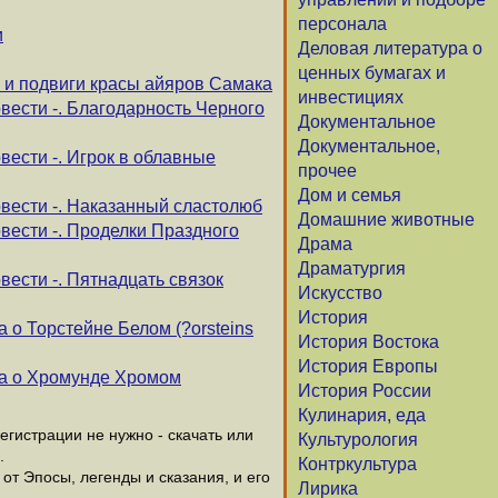
персонала
и
Деловая литература о
ценных бумагах и
 и подвиги красы айяров Самака
инвестициях
вести -. Благодарность Черного
Документальное
Документальное,
вести -. Игрок в облавные
прочее
Дом и семья
вести -. Наказанный сластолюб
Домашние животные
вести -. Проделки Праздного
Драма
Драматургия
вести -. Пятнадцать связок
Искусство
История
а о Торстейне Белом (?orsteins
История Востока
История Европы
ага о Хромунде Хромом
История России
Кулинария, еда
гистрации не нужно - скачать или
Культурология
.
Контркультура
от Эпосы, легенды и сказания, и его
Лирика