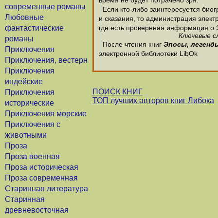
время не будет потрачено зря.
современные романы
Если кто-либо заинтересуется биог
Любовные
и сказания, то администрация электр
фантастические
где есть провернная информация о 
Ключевые сл
романы
После чтения книг
Эпосы, легенды
Приключения
электронной библиотеки LibOk
Приключения, вестерн
Приключения
индейские
ПОИСК КНИГ
Приключения
ТОП лучших авторов книг Либока
исторические
Приключения морские
Приключения с
животными
Проза
Проза военная
Проза историческая
Проза современная
Старинная литература
Старинная
древневосточная