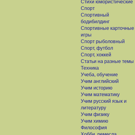
Стихи юмористические
Спорт
Спортивный
бодибилдинг
Спортивные карточные
игры
Спорт рыболовный
Спорт, футбол
Спорт, хоккей
Статьи на разные темы
Техника
Учеба, обучение
Учим английский
Учим историю
Учим математику
Учим русский язык и
литературу
Учим физику
Учим химию
Философия
Хобби, ремесла