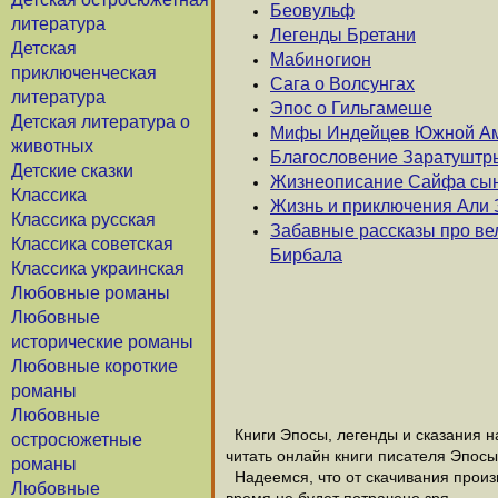
Беовульф
литература
Легенды Бретани
Детская
Мабиногион
приключенческая
Сага о Волсунгах
литература
Эпос о Гильгамеше
Детская литература о
Мифы Индейцев Южной А
животных
Благословение Заратуштры
Детские сказки
Жизнеописание Сайфа сын
Классика
Жизнь и приключения Али 
Классика русская
Забавные рассказы про ве
Классика советская
Бирбала
Классика украинская
Любовные романы
Любовные
исторические романы
Любовные короткие
романы
Любовные
Книги Эпосы, легенды и сказания на
остросюжетные
читать онлайн книги писателя Эпосы
романы
Надеемся, что от скачивания произве
Любовные