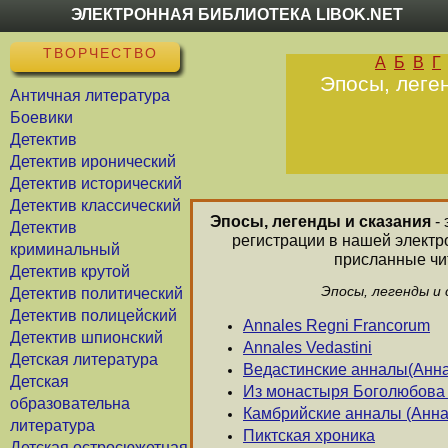
ЭЛЕКТРОННАЯ БИБЛИОТЕКА LIBOK.NET
ТВОРЧЕСТВО
А
Б
В
Г
Эпосы, леген
Античная литература
Боевики
Детектив
Детектив иронический
Детектив исторический
Детектив классический
Эпосы, легенды и сказания
- 
Детектив
регистрации в нашей электр
криминальный
присланные чит
Детектив крутой
Эпосы, легенды и 
Детектив политический
Детектив полицейский
Annales Regni Francorum
Детектив шпионский
Annales Vedastini
Детская литература
Ведастинские анналы(Анн
Детская
Из монастыря Боголюбова 
образовательна
Камбрийские анналы (Анна
литература
Пиктская хроника
Детская остросюжетная