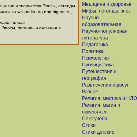
Медицина и здоровье
 жизни и творчества Эпосы, легенды
Мифы, легенды, эпос
и: ru.wikipedia.org или bigenc.ru,
Научно-
нлайн, книги
образовательная
 Эпосы, легенды и сказания в
Научно-популярная
литература
Педагогика
Политика
Психология
Публицистика
Путешествия и
география
Развлечения и досуг
Разное
Религия, мистика и НЛО
Религия, магия и
оккультизм
Секс учеба
Стихи
Стихи детские