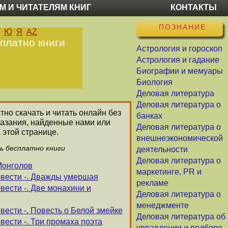
М И ЧИТАТЕЛЯМ КНИГ
КОНТАКТЫ
ПОЗНАНИЕ
Ю
Я
AZ
сплатно книги
Астрология и гороскоп
Астрология и гадание
Биографии и мемуары
Биология
Деловая литература
Деловая литература о
тно скачать и читать онлайн без
банках
казания, найденные нами или
Деловая литература о
 этой странице.
внешнеэкономической
ть бесплатно книги
деятельности
Деловая литература о
Монголов
маркетинге, PR и
овести -. Дважды умершая
рекламе
вести -. Две монахини и
Деловая литература о
менеджменте
вести -. Повесть о Белой змейке
Деловая литература об
вести -. Три промаха поэта
управлении и подборе