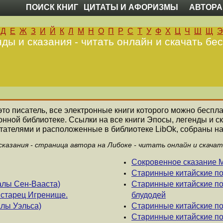
ПОИСК КНИГ
ЦИТАТЫ И АФОРИЗМЫ
АВТОРА
Д
Е
Ж
З
И
Й
К
Л
М
Н
О
П
Р
С
Т
У
Ф
Х
Ц
Ч
Ш
Щ
Э
ды и сказания - читать онлайн и скачать бе
это писатель, все электронные книги которого можно беспла
онной библиотеке. Ссылки на все книги Эпосы, легенды и с
ателями и расположенные в библиотеке LibOk, собраны на
сказания - страница автора на Либоке - читать онлайн и скача
Сокровенное сказание 
Старинные китайские п
алы Сен-Вааста)
Старинные китайские по
старец Игренище.
блудодей
лы Уэльса)
Старинные китайские по
Старинные китайские по