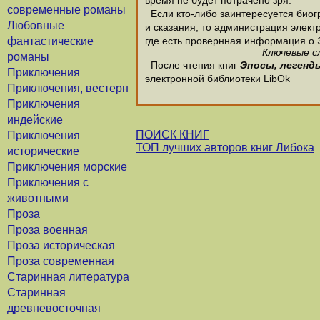
время не будет потрачено зря.
современные романы
Если кто-либо заинтересуется биог
Любовные
и сказания, то администрация электр
фантастические
где есть провернная информация о 
Ключевые сл
романы
После чтения книг
Эпосы, легенды
Приключения
электронной библиотеки LibOk
Приключения, вестерн
Приключения
индейские
ПОИСК КНИГ
Приключения
ТОП лучших авторов книг Либока
исторические
Приключения морские
Приключения с
животными
Проза
Проза военная
Проза историческая
Проза современная
Старинная литература
Старинная
древневосточная