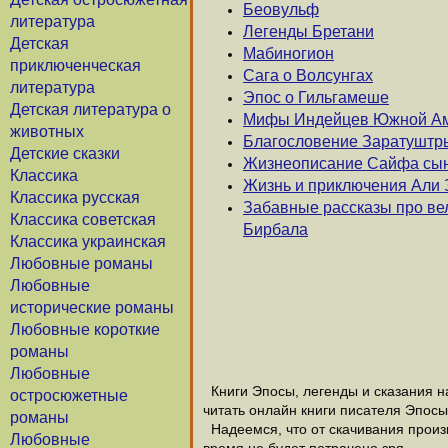
Беовульф
литература
Легенды Бретани
Детская
Мабиногион
приключенческая
Сага о Волсунгах
литература
Эпос о Гильгамеше
Детская литература о
Мифы Индейцев Южной А
животных
Благословение Заратуштры
Детские сказки
Жизнеописание Сайфа сын
Классика
Жизнь и приключения Али 
Классика русская
Забавные рассказы про ве
Классика советская
Бирбала
Классика украинская
Любовные романы
Любовные
исторические романы
Любовные короткие
романы
Любовные
Книги Эпосы, легенды и сказания на
остросюжетные
читать онлайн книги писателя Эпосы
романы
Надеемся, что от скачивания произве
Любовные