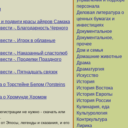
персонала
и
Деловая литература о
ценных бумагах и
 и подвиги красы айяров Самака
инвестициях
вести -. Благодарность Черного
Документальное
Документальное,
вести -. Игрок в облавные
прочее
Дом и семья
вести -. Наказанный сластолюб
Домашние животные
вести -. Проделки Праздного
Драма
Драматургия
вести -. Пятнадцать связок
Искусство
История
а о Торстейне Белом (?orsteins
История Востока
История Европы
ага о Хромунде Хромом
История России
Кулинария, еда
гистрации не нужно - скачать или
Культурология
.
Контркультура
от Эпосы, легенды и сказания, и его
Лирика