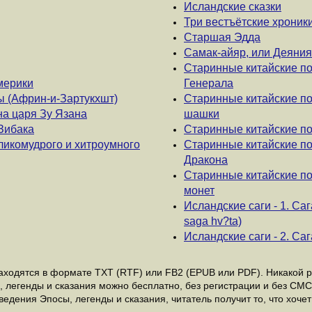
Исландские сказки
Три вестъётские хроник
Старшая Эдда
Самак-айяр, или Деяния
Старинные китайские по
мерики
Генерала
 (Африн-и-Зартукхшт)
Старинные китайские по
а царя Зу Язана
шашки
Зибака
Старинные китайские по
ликомудрого и хитроумного
Старинные китайские по
Дракона
Старинные китайские по
монет
Исландские саги - 1. Саг
saga hv?ta)
Исландские саги - 2. С
ходятся в формате ТХТ (RTF) или FB2 (EPUB или PDF). Никакой ре
, легенды и сказания можно бесплатно, без регистрации и без СМС
дения Эпосы, легенды и сказания, читатель получит то, что хочет 