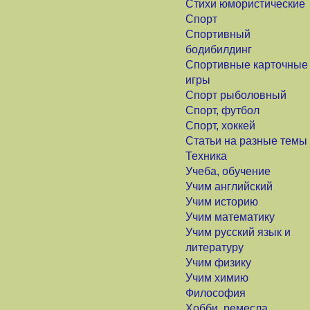
Стихи юмористические
Спорт
Спортивный
бодибилдинг
Спортивные карточные
игры
Спорт рыболовный
Спорт, футбол
Спорт, хоккей
Статьи на разные темы
Техника
Учеба, обучение
Учим английский
Учим историю
Учим математику
Учим русский язык и
литературу
Учим физику
Учим химию
Философия
Хобби, ремесла