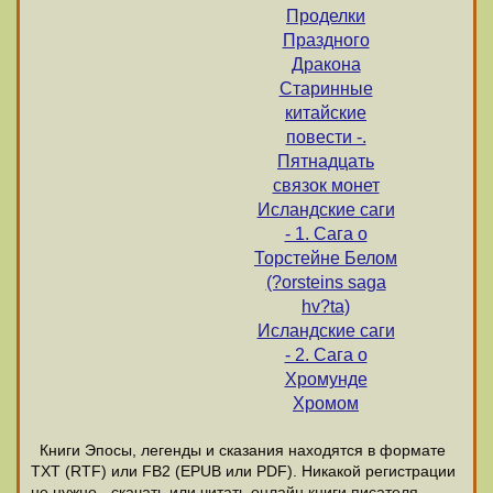
Проделки
Праздного
Дракона
Старинные
китайские
повести -.
Пятнадцать
связок монет
Исландские саги
- 1. Сага о
Торстейне Белом
(?orsteins saga
hv?ta)
Исландские саги
- 2. Сага о
Хромунде
Хромом
Книги Эпосы, легенды и сказания находятся в формате
ТХТ (RTF) или FB2 (EPUB или PDF). Никакой регистрации
не нужно - скачать или читать онлайн книги писателя