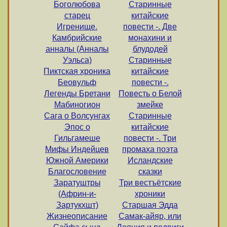
Боголюбова
Старинные
старец
китайские
Игренище.
повести -. Две
Камбрийские
монахини и
анналы (Анналы
блудодей
Уэльса)
Старинные
Пиктская хроника
китайские
Беовульф
повести -.
Легенды Бретани
Повесть о Белой
Мабиногион
змейке
Сага о Волсунгах
Старинные
Эпос о
китайские
Гильгамеше
повести -. Три
Мифы Индейцев
промаха поэта
Южной Америки
Исландские
Благословение
сказки
Заратуштры
Три вестъётские
(Африн-и-
хроники
Зартукхшт)
Старшая Эдда
Жизнеописание
Самак-айяр, или