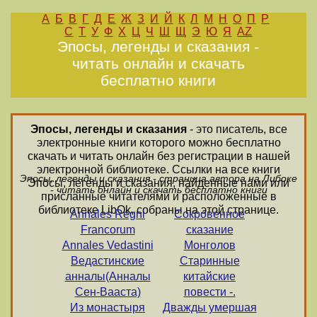
А
Б
В
Г
Д
Е
Ж
З
И
Й
К
Л
М
Н
О
П
Р
С
Т
У
Ф
Х
Ц
Ч
Ш
Щ
Э
Ю
Я
AZ
Эпосы, легенды и сказания -
читать онлайн и скачать
бесплатно книги
Эпосы, легенды и сказания
- это писатель, все
электронные книги которого можно бесплатно
скачать и читать онлайн без регистрации в нашей
электронной библиотеке. Ссылки на все книги
Эпосы, легенды и сказания - страница автора на Либоке
Эпосы, легенды и сказания, найденные нами или
- читать онлайн и скачать бесплатно книги
присланные читателями и расположенные в
библиотеке LibOk, собраны на этой странице.
Annales Regni
Сокровенное
Francorum
сказание
Annales Vedastini
Монголов
Ведастинские
Старинные
анналы(Анналы
китайские
Сен-Вааста)
повести -.
Из монастыря
Дважды умершая