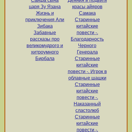
Сайфа сына
Деяния и подвиги
царя Зу Язана
красы айяров
Жизнь и
Самака
приключения Али
Старинные
Зибака
китайские
Забавные
повести -.
рассказы про
Благодарность
великомудрого и
Черного
хитроумного
Генерала
Бирбала
Старинные
китайские
повести -. Игрок в
облавные шашки
Старинные
китайские
повести -.
Наказанный
сластолюб
Старинные
китайские
повести -.