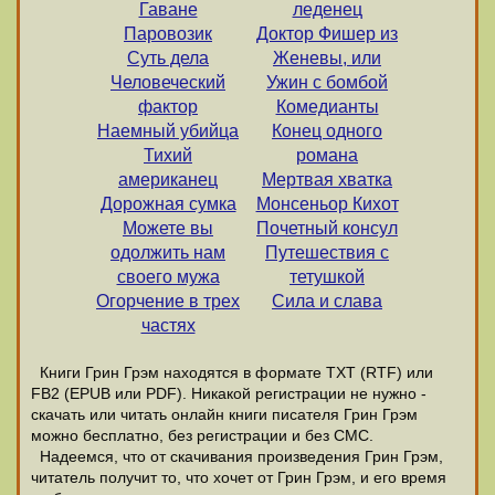
Гаване
леденец
Паровозик
Доктор Фишер из
Суть дела
Женевы, или
Человеческий
Ужин с бомбой
фактор
Комедианты
Наемный убийца
Конец одного
Тихий
романа
американец
Мертвая хватка
Дорожная сумка
Монсеньор Кихот
Можете вы
Почетный консул
одолжить нам
Путешествия с
своего мужа
тетушкой
Огорчение в трех
Сила и слава
частях
Книги Грин Грэм находятся в формате ТХТ (RTF) или
FB2 (EPUB или PDF). Никакой регистрации не нужно -
скачать или читать онлайн книги писателя Грин Грэм
можно бесплатно, без регистрации и без СМС.
Надеемся, что от скачивания произведения Грин Грэм,
читатель получит то, что хочет от Грин Грэм, и его время