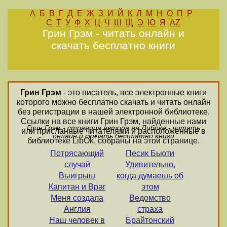
А
Б
В
Г
Д
Е
Ж
З
И
Й
К
Л
М
Н
О
П
Р
С
Т
У
Ф
Х
Ц
Ч
Ш
Щ
Э
Ю
Я
AZ
Грин Грэм - читать онлайн и
скачать бесплатно книги
Грин Грэм
- это писатель, все электронные книги
которого можно бесплатно скачать и читать онлайн
без регистрации в нашей электронной библиотеке.
Ссылки на все книги Грин Грэм, найденные нами
Грин Грэм - страница автора на Либоке - читать
или присланные читателями и расположенные в
онлайн и скачать бесплатно книги
библиотеке LibOk, собраны на этой странице.
Потрясающий
Песик Бьюти
случай
Удивительно,
Выигрыш
когда думаешь об
Капитан и Враг
этом
Меня создала
Ведомство
Англия
страха
Наш человек в
Брайтонский