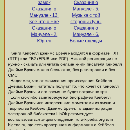
замок
Сказания о
Сказания о
Мануэле - 5.
Мануэле - 13.
Музыка с той
Кое-что о Еве
стороны Луны
Сказания о
Сказания о
Мануэле - 2.
Мануэле - 6.
Юрген
Белые одежды
Книги Кейбелл Джеймс Брэнч находятся в формате ТХТ
(RTF) или FB2 (EPUB или PDF). Никакой регистрации не
нужно - скачать или читать онлайн книги писателя Кейбелл
Джеймс Брэнч можно бесплатно, без регистрации и без
СМС.
Надеемся, что от скачивания произведения Кейбелл
Джеймс Брэнч, читатель получит то, что хочет от Кейбелл
Джеймс Брэнч, и его время не будет потрачено зря.
Если кто-либо заинтересуется биографией Кейбелл
Джеймс Брэнч или интересными моментами из жизни и
творчества Кейбелл Джеймс Брэнч, то администрация
электронной библиотеки LibOk рекомендует
воспользоваться энциклопедиями: ru.wikipedia.org или
bigenc.ru, где есть провернная информация о Кейбелл