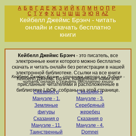
А
Б
В
Г
Д
Е
Ж
З
И
Й
К
Л
М
Н
О
П
Р
С
Т
У
Ф
Х
Ц
Ч
Ш
Щ
Э
Ю
Я
AZ
Кейбелл Джеймс Брэнч - читать
онлайн и скачать бесплатно
книги
Кейбелл Джеймс Брэнч
- это писатель, все
электронные книги которого можно бесплатно
скачать и читать онлайн без регистрации в нашей
электронной библиотеке. Ссылки на все книги
Кейбелл Джеймс Брэнч - страница автора на Либоке -
Кейбелл Джеймс Брэнч, найденные нами или
читать онлайн и скачать бесплатно книги
присланные читателями и расположенные в
библиотеке LibOk, собраны на этой странице.
Сказания о
Сказания о
Мануэле - 1.
Мануэле - 3.
Земляные
Серебряный
фигуры
жеребец
Сказания о
Сказания о
Мануэле - 11.
Мануэле - 4.
Таинственный
Domnei